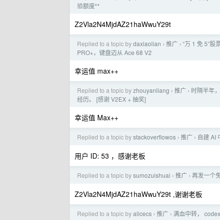
验额度**
Z2Vla2N4MjdAZ21haWwuY29t
Replied to a topic by
daxiaolian
推广
“万 1 免 5
›
›
PRO+，键盘迈从 Ace 68 V2
幸运值 max++
Replied to a topic by
zhouyanliang
推广
时隔半年，
›
›
经历。 [感谢 V2EX + 抽奖]
幸运值 Max++
Replied to a topic by
stackoverflowos
推广
自建 A
›
›
用户 ID: 53 ，感谢老板
Replied to a topic by
sumozuishuai
推广
再发一个免
›
›
Z2Vla2N4MjdAZ21haWwuY29t ,谢谢老板
Replied to a topic by
alicecs
推广
满血中转， code
›
›