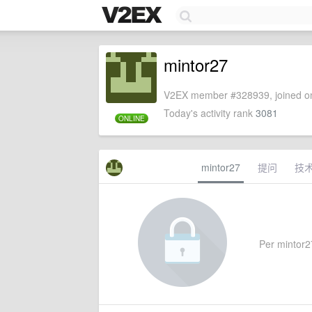
mintor27
V2EX member #328939, joined on
Today's activity rank
3081
ONLINE
mintor27
提问
技
Per mintor27