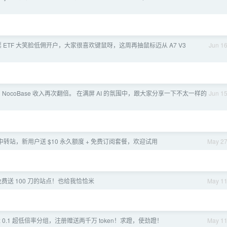
”股票 ETF 大笑脸低佣开户，大家很喜欢键鼠呀，这周再抽鼠标迈从 A7 V3
Jun 1
 NocoBase 收入再次翻倍。 在满屏 AI 的氛围中，跟大家分享一下不太一样的
Jun 1
I 中转站，新用户送 $10 永久额度 + 免费订阅套餐，欢迎试用
May 2
费送 100 刀的站点！也给我恰恰米
May 1
x 0.1 超低倍率分组，注册赠送两千万 token！求蹬，使劲蹬！
May 1