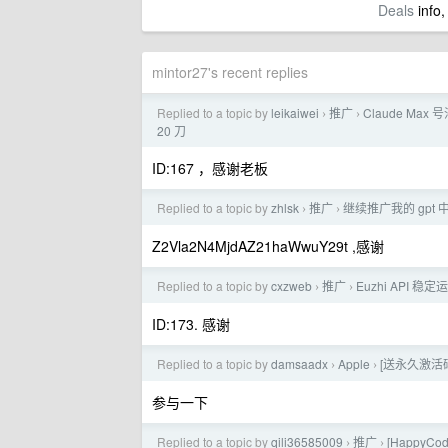
Deals
info,
mintor27's recent replies
Replied to a topic by
leikaiwei
推广
Claude Max 号
›
›
20 刀
ID:167 ，感谢老板
Replied to a topic by
zhlsk
推广
继续推广我的 gpt
›
›
Z2Vla2N4MjdAZ21haWwuY29t ,感谢
Replied to a topic by
cxzweb
推广
Euzhi API 
›
›
ID:173. 感谢
Replied to a topic by
damsaadx
Apple
[送永久激活码]
›
›
参与一下
Replied to a topic by
qili36585009
推广
[HappyC
›
›