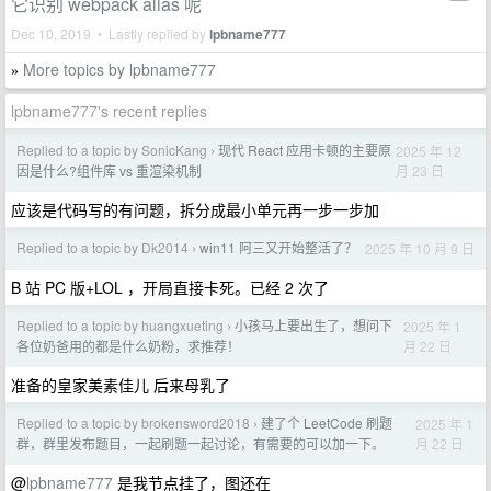
它识别 webpack alias 呢
Dec 10, 2019 • Lastly replied by
lpbname777
More topics by lpbname777
»
lpbname777's recent replies
Replied to a topic by SonicKang
现代 React 应用卡顿的主要原
2025 年 12
›
月 23 日
因是什么?组件库 vs 重渲染机制
应该是代码写的有问题，拆分成最小单元再一步一步加
Replied to a topic by Dk2014
win11 阿三又开始整活了？
2025 年 10 月 9 日
›
B 站 PC 版+LOL ，开局直接卡死。已经 2 次了
Replied to a topic by huangxueting
小孩马上要出生了，想问下
2025 年 1
›
月 22 日
各位奶爸用的都是什么奶粉，求推荐！
准备的皇家美素佳儿 后来母乳了
Replied to a topic by brokensword2018
建了个 LeetCode 刷题
2025 年 1
›
月 22 日
群，群里发布题目，一起刷题一起讨论，有需要的可以加一下。
@
lpbname777
是我节点挂了，图还在