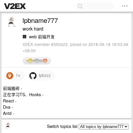
lpbname777
work hard
🏢
web 前端开发
V2EX member #350422, joined on 2018-09-18 18:03:49
+08:00
1
5
92
1x
lpbzzz
前端搬砖 -
正在学习TS、Hooks -
React -
Dva -
Antd -
Switch topics list