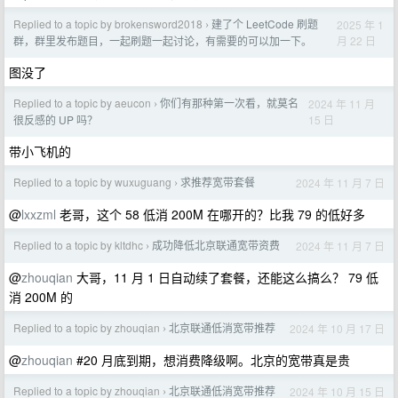
Replied to a topic by brokensword2018
建了个 LeetCode 刷题
2025 年 1
›
月 22 日
群，群里发布题目，一起刷题一起讨论，有需要的可以加一下。
图没了
Replied to a topic by aeucon
你们有那种第一次看，就莫名
2024 年 11 月
›
15 日
很反感的 UP 吗？
带小飞机的
Replied to a topic by wuxuguang
求推荐宽带套餐
2024 年 11 月 7 日
›
@
lxxzml
老哥，这个 58 低消 200M 在哪开的？比我 79 的低好多
Replied to a topic by kltdhc
成功降低北京联通宽带资费
2024 年 11 月 7 日
›
@
zhouqian
大哥，11 月 1 日自动续了套餐，还能这么搞么？ 79 低
消 200M 的
Replied to a topic by zhouqian
北京联通低消宽带推荐
2024 年 10 月 17 日
›
@
zhouqian
#20 月底到期，想消费降级啊。北京的宽带真是贵
Replied to a topic by zhouqian
北京联通低消宽带推荐
2024 年 10 月 15 日
›