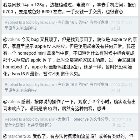
我是同款 14pm 128g ，边框磕碰过，电池 91 ，拿去手机店问，报价
5700 ，要是成色好 6200 左右，一手交钱一手交货，也很省心
Replied to a topic by linxuanv
有升级 16.5 的吗？有同样家庭
2023 年 4 月
›
21 日
里设备未响应的吗？
@
vokins
今天 bug 又复现了，但是找到原因了，貌似是 apple tv 的原
因，家庭里提示 apple tv 未响应，但是使用起来没有任何异常，我还
有一个 homepod mini 拿来当中枢，不知道为什么有时候中枢会变成
那个未响应的 apple tv 了，此时全部智能家居未响应，过一会又跳回
homepod 了，apple tv 重新添加过家庭，还是一样，暂时还没初始
化，tvos16.5 最新，暂时不知道什么鬼。
Replied to a topic by linxuanv
有升级 16.5 的吗？有同样家庭
2023 年 4 月
›
20 日
里设备未响应的吗？
@
vokins
感谢，按你说的操作了一下，观察了 2 个小时，确实没有出
现未响应了。请问是啥 tg 群，居然有这种内容，想进
Replied to a topic by linxuanv
大佬们， onedrive 的文件分享，
2022 年 10
›
月 22 日
是什么逻辑？有共享限制吗？
@
marcher233
受教了，有办法付费添加流量吗？或者有类似的，但