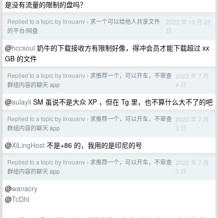
是没有流量的限制的盘吗？
Replied to a topic by linxuanv
求一个可以给他人共享文件
2022 年 10 月 22
›
日
的平台/网盘
@
hccsoul
奶牛的下载接收方有限制好像，得冲会员才能下载超过 xx
GB 的文件
Replied to a topic by linxuanv
求推荐一个，可以开车，不审查
2022 年 7 月
›
4 日
群组内容的聊天 app
@
aulayli
SM 虽说不是大众 XP ，但在 Tg 里，也不算什么大不了的吧
Replied to a topic by linxuanv
求推荐一个，可以开车，不审查
2022 年 7 月
›
3 日
群组内容的聊天 app
@
XiLingHost
不是+86 的，我用的是印尼的号
Replied to a topic by linxuanv
求推荐一个，可以开车，不审查
2022 年 7 月
›
3 日
群组内容的聊天 app
@
wanacry
@
TcDhl