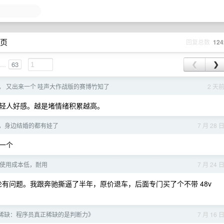
 页
回复总数
124
...
63
❮
❯
， 又出来一个 哇声大作战版的赛博竹知了
2 天
轻人好感。越是堵情绪积累越高。
，身边结婚的都有娃了
7 月 28 
一个
使用成本低，耐用
7 月 24 
皮带轮有问题。我跟奔驰撕逼了半年，原价退车，后面专门买了个不带 48v
稀缺：程序员真正稀缺的是判断力》
7 月 16 