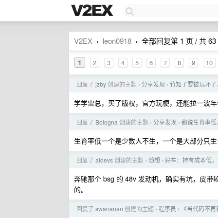
V2EX
leon0918
全部回复第 1 页 / 共 63
›
›
1
2
3
4
5
6
7
8
9
10
回复了
jzby
创建的主题
分享发现
竹知了要被玩坏了
›
›
学学雷总，买了版权，官方玩梗，还能拉一波年
回复了
Bologna
创建的主题
分享发现
都说生育率低
›
›
生育率低一个是少数人不生，一个是大部分只生
回复了
aidevs
创建的主题
随想
好车：持有成本低，
›
›
奔驰那个 bsg 的 48v 发动机，确实有坑，
的。
回复了
swananan
创建的主题
程序员
《当代码不再
›
›