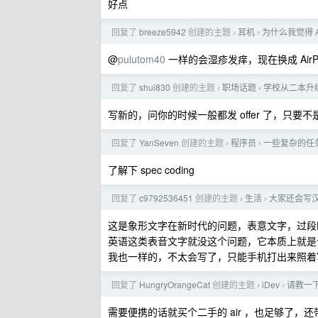
好点
回复了
breeze5942
创建的主题
耳机
为什么我觉得 A
›
›
@
pulutom40
一样的会湿疹发痒，现在换成 Air
回复了
shui830
创建的主题
职场话题
学校从二本升
›
›
写新的，问你的时候一般都发 offer 了，只要不
回复了
YanSeven
创建的主题
程序员
一些复杂的任务的
›
›
了解下 spec coding
回复了
c9792536451
创建的主题
生活
大家还会写
›
›
这是象形文字在新时代的问题，表意文字，过段
英语这类表音文字就没这个问题，它本质上就是
我也一样的，不太会写了，只能手机打出来照着
回复了
HungryOrangeCat
创建的主题
iDev
请教一下
›
›
需要便携的话就买个二手的 air ，也足够了，还