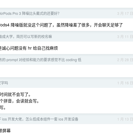
irPods Pro 3 降噪比头戴式的还要好？
3 月 17 
Pods4 降噪版就没这个问题了，虽然降噪差了很多，开会聊天足够了
级成大学，简历可以写新的校名嘛
3 月 11 
是诚心问题没有 hr 给自己找麻烦
 prompt 对经验和能力的要求感觉不比 coding 低
2 月 28 
汉字吗
1 月 16 
时间就不会写了。
个拼音，会读就会写。
写。
 ios 开发大佬，怎么低成本组件一套 ios 开发设备
1 月 13 
带屏幕