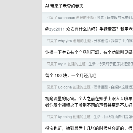
AI 带来了老登的春天
回复了
swananan
创建的主题
股票
玩美股的兄弟们
›
›
@
zyc2011
众安有什么坑吗？手续费高？我用老虎
回复了
whyiyhw
创建的主题
分享创造
我做了个拍照
›
›
你搜一下字节有个产品叫可颂，有个功能叫灵感
回复了
ivy01
创建的主题
生活
今天终于把房贷还清
›
›
留个 100 块，一个月还几毛
回复了
Bologna
创建的主题
职场话题
自媒体这碗饭
›
›
初窥流量的厉害。个人之前在知乎上跟人互喷早
者你发个视频火了听到不同的声音甚至是不友好
回复了
kylebing
创建的主题
生活
抽纸断抽你们是怎
›
›
得宝也断，抽到最后十几张的时候总会断的，很