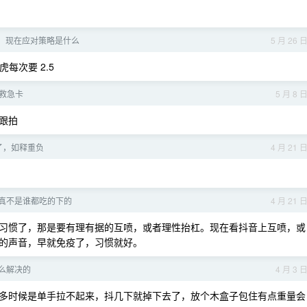
，现在应对策略是什么
5 月 26 
每次要 2.5
救急卡
5 月 8 
跟拍
了，如释重负
4 月 21 
真不是谁都吃的下的
4 月 21 
习惯了，那是要有理有据的互喷，或者理性抬杠。现在看抖音上互喷，或
的声音，早就免疫了，习惯就好。
么解决的
4 月 3 
多时候是单手拉不起来，抖几下就掉下去了，放个木盒子包住有点重量会