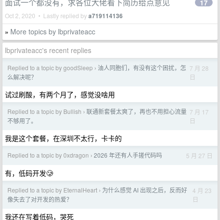
面试一个都没有，求各位大佬看下简历给点意见
17
Oct 2, 2020 • Lastly replied by
a719114136
More topics by lbprivateacc
»
lbprivateacc's recent replies
Replied to a topic by goodSleep
油人同胞们，有没有这个困扰，怎
7 月 28
›
日
么解决呢？
试过刷酸，有两个月了，感觉没啥用
Replied to a topic by Bullish
联通新套餐太爽了，再也不用担心流量
7 月 17
›
日
不够用了。
我是这个套餐，在深圳不太行，卡卡的
Replied to a topic by 0xdragon
2026 年还有人手搓代码吗
5 月 27 日
›
有，低码开发🥲
Replied to a topic by EternalHeart
为什么感觉 AI 出现之后，反而好
4 月 23
›
日
像失去了对开发的热爱？
我还在写着低码，哭死