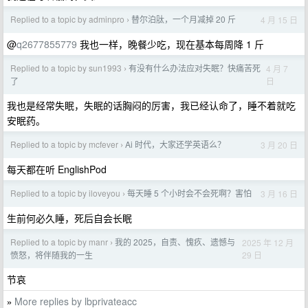
Replied to a topic by adminpro
替尔泊肽，一个月减掉 20 斤
4 月 15 日
›
@
q2677855779
我也一样，晚餐少吃，现在基本每周降 1 斤
Replied to a topic by sun1993
有没有什么办法应对失眠？快痛苦死
4 月 7
›
日
了
我也是经常失眠，失眠的话胸闷的厉害，我已经认命了，睡不着就吃
安眠药。
Replied to a topic by mcfever
Ai 时代，大家还学英语么？
3 月 20 日
›
每天都在听 EnglishPod
Replied to a topic by iloveyou
每天睡 5 个小时会不会死啊？害怕
3 月 16 日
›
生前何必久睡，死后自会长眠
Replied to a topic by manr
我的 2025，自责、愧疚、遗憾与
2025 年 12 月
›
29 日
愤怒，将伴随我的一生
节哀
More replies by lbprivateacc
»