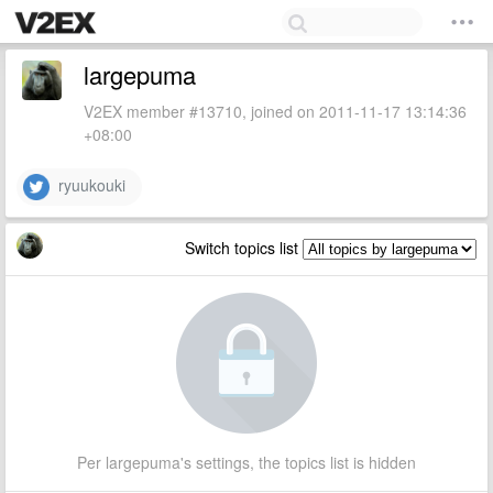
largepuma
V2EX member #13710, joined on 2011-11-17 13:14:36
+08:00
ryuukouki
Switch topics list
Per largepuma's settings, the topics list is hidden