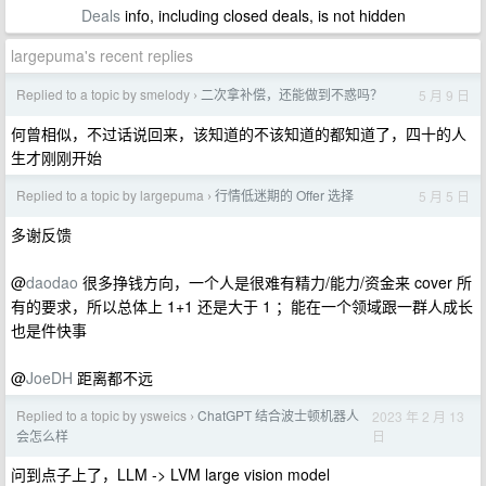
Deals
info, including closed deals, is not hidden
largepuma's recent replies
Replied to a topic by smelody
二次拿补偿，还能做到不惑吗？
5 月 9 日
›
何曾相似，不过话说回来，该知道的不该知道的都知道了，四十的人
生才刚刚开始
Replied to a topic by largepuma
行情低迷期的 Offer 选择
5 月 5 日
›
多谢反馈
@
daodao
很多挣钱方向，一个人是很难有精力/能力/资金来 cover 所
有的要求，所以总体上 1+1 还是大于 1 ；能在一个领域跟一群人成长
也是件快事
@
JoeDH
距离都不远
Replied to a topic by ysweics
ChatGPT 结合波士顿机器人
2023 年 2 月 13
›
日
会怎么样
问到点子上了，LLM -> LVM large vision model