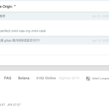
Origin: *'
 推荐
Apr 21, 202
-perfect-mini-nas-my-mini-rack
 gitlab 做内网穿透是否可行?
Apr 15, 202
·
FAQ
·
Solana
·
3192 Online
Highest 6679
·
Select Langua
4:57
·
JFK 07:57