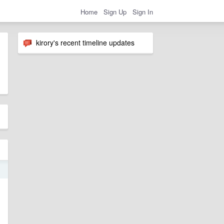
Home
Sign Up
Sign In
kirory's recent timeline updates
o