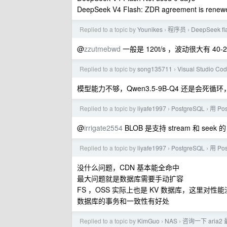
DeepSeek V4 Flash: ZDR agreement is renewed
Replied to a topic by
Younikes
程序员
DeepSeek 
›
›
@
zzutmebwd
一般是 120t/s ，波动很大有 40-2
Replied to a topic by
song135711
Visual Studio Co
›
模型能力不够，Qwen3.5-9B-Q4 还是会死循环
Replied to a topic by
liyafe1997
PostgreSQL
用 Po
›
›
@
irrigate2554
BLOB 是支持 stream 和 
Replied to a topic by
liyafe1997
PostgreSQL
用 Po
›
›
没什么问题，CDN 基本能全命中
最大问题就是数据库需要手动扩容
FS ，OSS 实际上也是 KV 数据库，这里
数据库的事务和一致性有好处
Replied to a topic by
KimGuo
NAS
咨询一下 aria2
›
›