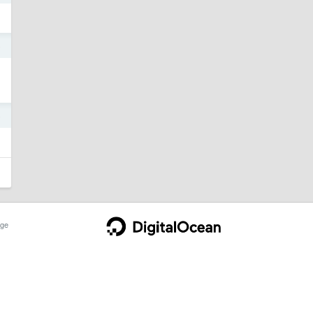
5
5
ge