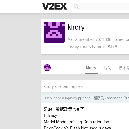
kirory
V2EX member #573336, joined on
Today's activity rank
15418
kirory
提问
技术
kirory's recent replies
Replied to a topic by
jqknono
程序员
opencode 的
›
›
是的。数据政策也变了
Privacy
Model Model training Data retention
DeepSeek V4 Flash Not used 0 days