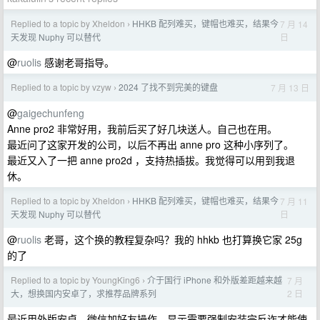
Replied to a topic by Xheldon
HHKB 配列难买，键帽也难买，结果今
7 月 14
›
日
天发现 Nuphy 可以替代
@
ruolis
感谢老哥指导。
Replied to a topic by vzyw
2024 了找不到完美的键盘
7 月 13 日
›
@
gaigechunfeng
Anne pro2 非常好用，我前后买了好几块送人。自己也在用。
最近问了这家开发的公司，以后不再出 anne pro 这种小序列了。
最近又入了一把 anne pro2d ，支持热插拔。我觉得可以用到我退
休。
Replied to a topic by Xheldon
HHKB 配列难买，键帽也难买，结果今
7 月 11
›
日
天发现 Nuphy 可以替代
@
ruolis
老哥，这个换的教程复杂吗？我的 hhkb 也打算换它家 25g
的了
Replied to a topic by YoungKing6
介于国行 iPhone 和外版差距越来越
7 月
›
2 日
大，想换国内安卓了，求推荐品牌系列
最近用外版安卓，微信加好友操作，显示需要强制安装完反诈才能使