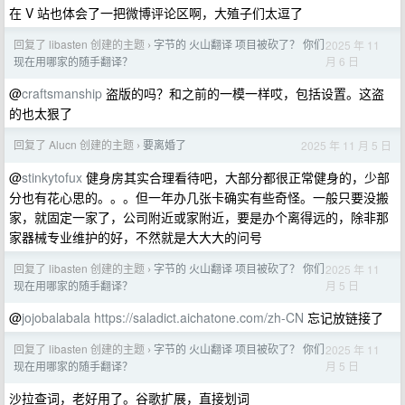
在 V 站也体会了一把微博评论区啊，大殖子们太逗了
回复了 libasten 创建的主题
字节的 火山翻译 项目被砍了？ 你们
2025 年 11
›
月 6 日
现在用哪家的随手翻译？
@
craftsmanship
盗版的吗？和之前的一模一样哎，包括设置。这盗
的也太狠了
回复了 Alucn 创建的主题
要离婚了
2025 年 11 月 5 日
›
@
stinkytofux
健身房其实合理看待吧，大部分都很正常健身的，少部
分也有花心思的。。。但一年办几张卡确实有些奇怪。一般只要没搬
家，就固定一家了，公司附近或家附近，要是办个离得远的，除非那
家器械专业维护的好，不然就是大大大的问号
回复了 libasten 创建的主题
字节的 火山翻译 项目被砍了？ 你们
2025 年 11
›
月 5 日
现在用哪家的随手翻译？
@
jojobalabala
https://saladict.aichatone.com/zh-CN
忘记放链接了
回复了 libasten 创建的主题
字节的 火山翻译 项目被砍了？ 你们
2025 年 11
›
月 5 日
现在用哪家的随手翻译？
沙拉查词，老好用了。谷歌扩展，直接划词