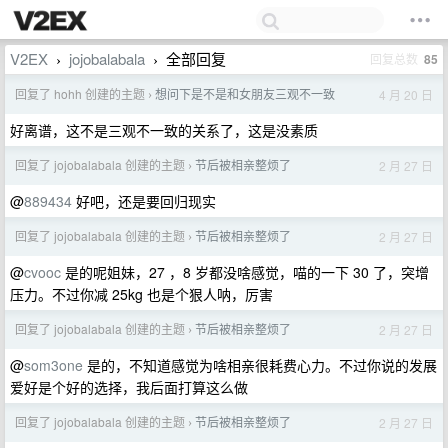
V2EX
jojobalabala
全部回复
回复总数
85
›
›
回复了 hohh 创建的主题
想问下是不是和女朋友三观不一致
4 月 20 日
›
好离谱，这不是三观不一致的关系了，这是没素质
回复了 jojobalabala 创建的主题
节后被相亲整烦了
2 月 27 日
›
@
889434
好吧，还是要回归现实
回复了 jojobalabala 创建的主题
节后被相亲整烦了
2 月 27 日
›
@
cvooc
是的呢姐妹，27 ，8 岁都没啥感觉，喵的一下 30 了，突增
压力。不过你减 25kg 也是个狠人呐，厉害
回复了 jojobalabala 创建的主题
节后被相亲整烦了
2 月 27 日
›
@
som3one
是的，不知道感觉为啥相亲很耗费心力。不过你说的发展
爱好是个好的选择，我后面打算这么做
回复了 jojobalabala 创建的主题
节后被相亲整烦了
2 月 27 日
›