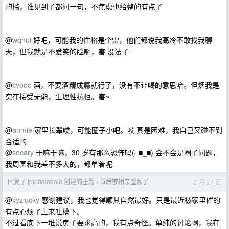
的槛，谁见到了都问一句，不焦虑也给整的有点了
@
wqhui
好吧，可能我的性格是个雷，他们都说我高冷不敢找我聊
天，但我就是不爱笑的脸啊，害 没法子
@
cvooc
酒，不要酒精成瘾就行了，没有不让喝的意思哈。但烟我是
实在接受无能，生理性抗拒。害~
@
anmie
家里长辈喽，可能圈子小吧。哎 真是困难，我自己又碰不到
合适的
@
socary
干嘛干嘛，30 岁有那么恐怖吗(⌐■_■) 会不会是圈子问题，
我周围和我差不多大的，都单着呢
回复了 jojobalabala 创建的主题
节后被相亲整烦了
2 月 27 日
›
@
xyzlucky
感谢建议，我也觉得顺其自然最好。只是最近被家里催的
有点心烦了上来吐槽下。
不过看底下一堆说房子要求高的，我有点奇怪。单纯的讨论啊，我在