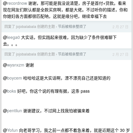
@
recordnow
谢谢，那可能是我没说清楚，房子是首付+贷款。看来
现在网友们默认都是全款买房啊，都是大佬。不过听你的描述，你和
你媳妇各方面都很匹配呐，这就是缘分吧，继续幸福下去
回复了 jojobalabala 创建的主题
节后被相亲整烦了
2 月 27 日
›
@
leega0
大实话，但实践起来很难，因为缺少了条件很难聊下
去。。。
回复了 jojobalabala 创建的主题
节后被相亲整烦了
2 月 27 日
›
@
wysnxzm
谢谢
@
boycem
哈哈哈这是大实话啊，漂不漂亮自己还是知道的
@
boks
好吧，你这个说的有理有据，这条 pass
@
pentilun
谢谢建议，不过网上找我怕被骗来着
@
Yofun
向老哥学习，我之前一点都不着急来着，就是近期这个 30 岁