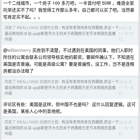
一个二线城市，一个房子 100 多万吧，一半首付吧 50W ，难道全家
托举还买不了吗？我觉得工作那么多年，自己都可以买了吧。当然豪
宅肯定买不起。。。
回复了 REALLYASD 创建的主题
有没有老哥肉身在西雅图,求证一下
2025 年
›
11 月 18
最近刷到的 B 站 up@斯奎齐大王的关于西雅图万圣节冰雨夜的直播
日
内容
@
williamherry
买房到不清楚，不过遇到在美国的同事，他们入职时
所住的公寓会联系公司领导核实他的薪资，要邮件确认下，不知道在
美国是否普遍。可能是高级公寓？要是普遍性，没工作，岂不是连租
房都没办法租了
回复了 REALLYASD 创建的主题
有没有老哥肉身在西雅图,求证一下
2025 年
›
11 月 18
最近刷到的 B 站 up@斯奎齐大王的关于西雅图万圣节冰雨夜的直播
日
内容
评论区有些：美国是这样，但中国不也是吗？ 这什么回复逻辑。这可
是美国，某些人心中的圣地呢。
回复了 REALLYASD 创建的主题
有没有老哥肉身在西雅图,求证一下
2025 年
›
11 月 18
最近刷到的 B 站 up@斯奎齐大王的关于西雅图万圣节冰雨夜的直播
日
内容