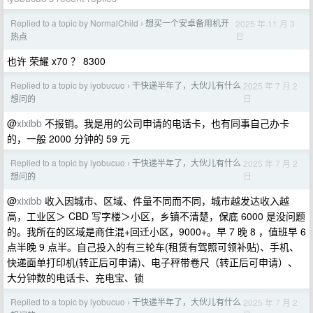
Replied to a topic by NormalChild
想买一个安卓备用机开
2025 年 11 月 3
›
日
热点
也许 荣耀 x70 ？ 8300
Replied to a topic by iyobucuo
干快递半年了，大伙儿有什么
2025 年 7 月 2
›
日
想问的
@
xixibb
不报销。我是用的公司申请的电话卡，也有同事自己办卡
的，一般 2000 分钟的 59 元
Replied to a topic by iyobucuo
干快递半年了，大伙儿有什么
2025 年 7 月 2
›
日
想问的
@
xixibb
收入因城市、区域、件量不同而不同，城市越发达收入越
高，工业区＞ CBD 写字楼＞小区，乡镇不清楚，保底 6000 是没问题
的。我所在的区域是商住混+回迁小区，9000+。早 7 晚 8 ，值班早 6
点半晚 9 点半。自己投入的有三轮车(租赁有驾照可领补贴)、手机、
快递面单打印机(转正后可申请)、电子秤带卷尺（转正后可申请）、
大分钟数的电话卡、充电宝、锁
Replied to a topic by iyobucuo
干快递半年了，大伙儿有什么
2025 年 7 月 2
›