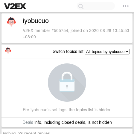
iyobucuo
V2EX member #505754, joined on 2020-08-28 13:45:53
+08:00
Switch topics list
Per iyobucuo's settings, the topics list is hidden
Deals
info, including closed deals, is not hidden
iyobucuo's recent replies