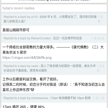
hylqs's recent replies
Replied to a topic by zz19
2026 年 8 月，小孩要出生了，请问各位奶爸
7 天
›
前
婴儿奶粉怎么选？
直接山姆超市即可
Replied to a topic by RamenCurator
见过一点反佛学的信息
7 月 29 日
›
一个痔疮比全部密教的力量大得多。————《唐代佛教》（二）大
乘各宗派 5.密宗
https://i.imgur.com/8AOibRk.png
Replied to a topic by neetz
投入了很多精力经营的一段感情，被女方评
7 月 8
›
日
价说在向下兼容我，感觉有点破防
工作以后都是利益交换，看开了就好。
记得高二的时候，初恋分手时对我说（原话）：“真不知道当初怎么会
喜欢上你这种东西”🤡
Replied to a topic by mmmeeexxa
17pm 电池健康不如 15pm 耐用
7 月 7 日
›
17pro 循环 265 ，健康 96%