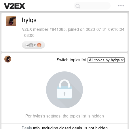
hylqs
V2EX member #641085, joined on 2023-07-31 09:10:04
+08:00
54
11
Switch topics list
Per hylqs's settings, the topics list is hidden
Deals
info, including closed deals, is not hidden