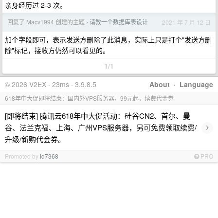
亲身经历过 2-3 次。
回复了 Macv1994 创建的主题
请教一个数据库表设计
2021 年 7 月 12 日
›
加个字段即可，表示发送方删除了此消息，实际上只是打个"发送方删
除"标记，接收方仍然可以看见的。
1/1
© 2026 V2EX · 23ms · 3.9.8.5
About
·
Language
618年中大促即将结束：国内外VPS服务器，99元起，续费代金券
[即将结束] 腾讯云618年中大促活动：硅谷CN2、首尔、曼
›
谷、法兰克福、上海、广州VPS服务器，另可免费领取续费/
升级/新购代金券。
Promoted by
id7368
PRO