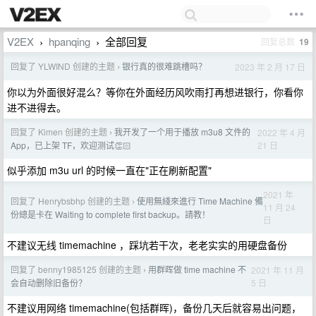
V2EX
hpanqing
全部回复
回复总数
19
›
›
回复了 YLWIND 创建的主题
银行真的很难跳槽吗？
2023 年 2 月 17 日
›
你以为外面很好混么？等你在外面经历风吹雨打再想进银行，你看你
进不进得去。
回复了 Kimen 创建的主题
我开发了一个用于播放 m3u8 文件的
2022 年 4 月
›
21 日
App，已上架 TF，欢迎测试👏🏻
似乎添加 m3u url 的时候一直在"正在刷新配置"
2021 年
回复了 Henrybsbhp 创建的主题
使用無綫來進行 Time Machine 備
›
11 月 24
份總是卡在 Waiting to complete first backup。請教！
日
不建议无线 timemachine ，踩坑若干次，老老实实的用硬盘备份
回复了 benny1985125 创建的主题
用群晖做 time machine 不
2021 年 11 月
›
5 日
会自动删除旧备份？
不建议用网络 timemachine(包括群晖)，备份几天后就容易出问题，