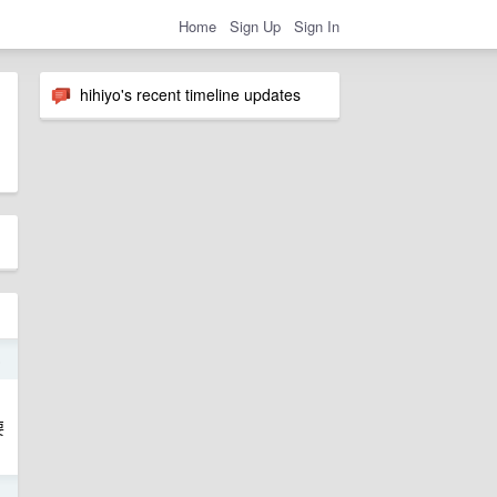
Home
Sign Up
Sign In
hihiyo's recent timeline updates
5
要
5