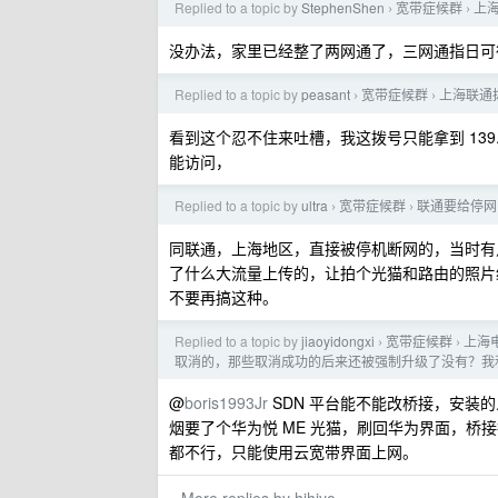
Replied to a topic by
StephenShen
宽带症候群
上
›
›
没办法，家里已经整了两网通了，三网通指日可
Replied to a topic by
peasant
宽带症候群
上海联通拨
›
›
看到这个忍不住来吐槽，我这拨号只能拿到 139.227
能访问，
Replied to a topic by
ultra
宽带症候群
联通要给停网
›
›
同联通，上海地区，直接被停机断网的，当时有
了什么大流量上传的，让拍个光猫和路由的照片
不要再搞这种。
Replied to a topic by
jiaoyidongxi
宽带症候群
上海
›
›
取消的，那些取消成功的后来还被强制升级了没有？我
@
boris1993Jr
SDN 平台能不能改桥接，安装
烟要了个华为悦 ME 光猫，刷回华为界面，桥
都不行，只能使用云宽带界面上网。