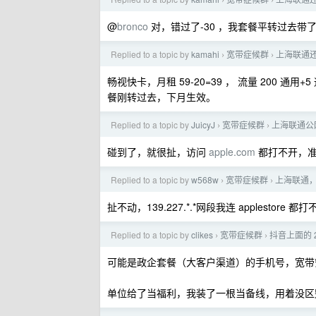
›
›
@
bronco
对，错过了-30 ，我套餐平转过去带了
Replied to a topic by
kamahi
宽带症候群
上海联通
›
›
畅视快卡，月租 59-20=39 ， 流量 200 通用+5
餐刚转过去，下月生效。
Replied to a topic by
JuicyJ
宽带症候群
上海联通公网
›
›
碰到了，就很扯，访问
apple.com
都打不开，准
Replied to a topic by
w568w
宽带症候群
上海联通，
›
›
扯不动，139.227.*.*网段我连 applesto
Replied to a topic by
clikes
宽带症候群
抖音上面的 
›
›
可能是政企套餐（大客户渠道）的手机号，宽带
单位给了当福利，我装了一根当备线，用着没区