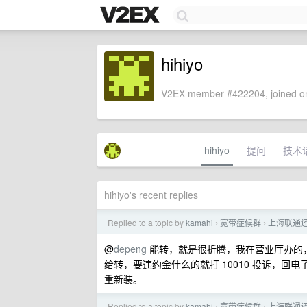
hihiyo
V2EX member #422204, joined on
hihiyo
提问
技术
hihiyo's recent replies
Replied to a topic by
kamahi
宽带症候群
上海联通
›
›
@
depeng
能转，就是很折腾，我在营业厅办的
给转，要违约金什么的就打 10010 投诉，
重新装。
Replied to a topic by
kamahi
宽带症候群
上海联通