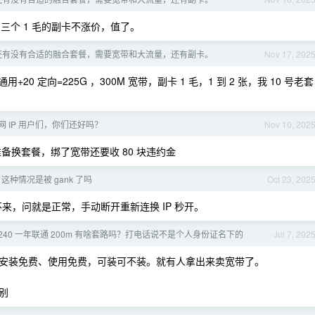
三个 1 毛的副卡不涨价，值了。
还有没有合适的融合套餐，需要宽带和大流量，还有副卡。
Nov 17, 202
 通用+20 定向=225G ，300M 宽带，副卡 1 毛，1 到 2 张，我 10 号老套
 IP 用户们，你们还好吗？
Nov 10, 202
备换套餐，绑了宽带还要收 80 块违约金
这种情况是被 gank 了吗
Oct 23, 202
re 都打不来，问就是正常，手动断开重新连换 IP 秒开。
240 一年联通 200m 有啥套路吗？打电话说不是个人身份证名下的
Jul 7, 202
安装免费、使用免费，可装可不装。就有人拿出来卖宽带了。
别