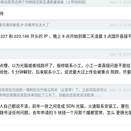
海移动宽带近两个月跨网互联互通质量很差（上传到异网）
May 14, 202
待
号遇到被墙 IP 的概率也太大了
May 13, 202
 和 223.166 开头的 IP ，晚上 8 点开始到第二天凌晨 3 点国外直接
May 18, 202
点懵，以为光猫或者线路坏了，报修联系小工，小工一查直接问是不是挂
给他，5 分钟解封，后来联系小工，说流量大过上传会被重点 照顾，尽量
电信现在已经统一强制后台升级云网关（云宽带）了，之前说投诉可以
May 16, 202
和电信客服反复投诉来回扯了三天了，到最后还是说没法取消……
的人自己都说不清，前年一夜之间变成 SDN 光猫，火速联系安装工，塞包
接拨号没任何问题，去年申请的 5 块钱一个月那个魔都宽带，怎么 更换光