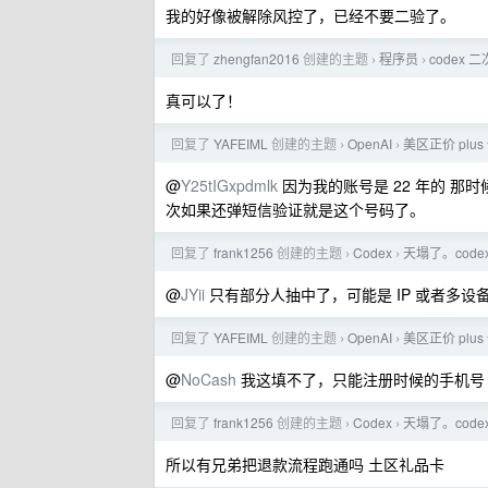
我的好像被解除风控了，已经不要二验了。
回复了
zhengfan2016
创建的主题
程序员
codex
›
›
真可以了！
回复了
YAFEIML
创建的主题
OpenAI
美区正价 plu
›
›
@
Y25tIGxpdmlk
因为我的账号是 22 年的 
次如果还弹短信验证就是这个号码了。
回复了
frank1256
创建的主题
Codex
天塌了。cod
›
›
@
JYii
只有部分人抽中了，可能是 IP 或者多设
回复了
YAFEIML
创建的主题
OpenAI
美区正价 plu
›
›
@
NoCash
我这填不了，只能注册时候的手机号
回复了
frank1256
创建的主题
Codex
天塌了。cod
›
›
所以有兄弟把退款流程跑通吗 土区礼品卡