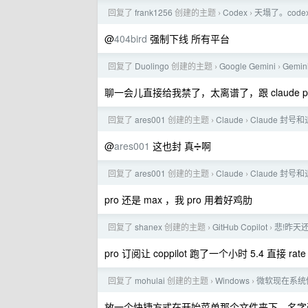
回复了
frank1256
创建的主题
Codex
天塌了。cod
›
›
@
404bird
强制下线 所有平台
回复了
Duolingo
创建的主题
Google Gemini
Gemi
›
›
聊一会儿直接给我禁了，太离谱了，跟 claude
回复了
ares001
创建的主题
Claude
Claude 封
›
›
@
ares001
这也封 真➗啊
回复了
ares001
创建的主题
Claude
Claude 封
›
›
pro 还是 max ，我 pro 用着好鸡肋
回复了
shanex
创建的主题
GitHub Copilot
悲!昨天还
›
›
pro 订阅让 coppilot 跑了一个小时 5.4 直接 rate
回复了
mohulai
创建的主题
Windows
微软现在系统
›
›
放一个快捷方式在开始菜单那个文件夹下，名字改