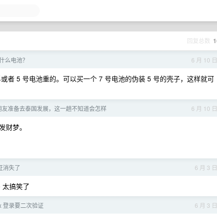
回复总数
1
什么电池？
6 月 10 
孚或者 5 号电池重的。可以买一个 7 号电池的伪装 5 号的壳子，这样就可
] 朋友准备去泰国发展，这一趟不知道会怎样
6 月 10 
发财梦。
验证消失了
6 月 3 
 太搞笑了
ex 登录要二次验证
6 月 3 