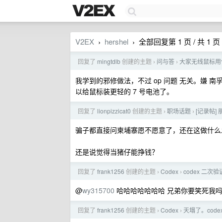
V2EX
hershel
全部回复第 1 页 / 共 1 页
›
›
回复了
mingtdlb
创建的主题
问与答
大家无线鼠标用
›
›
我学到的邪修做法，不过 op 问题 无关。嫌 南
以给鼠标装更轻的 7 号电池了。
回复了
lionpizzicat0
创建的主题
职场话题
[记录帖
›
›
骗子都直接问柬埔寨愿不愿意了，还在这做什么
还是说觉得当猪仔能挣钱？
回复了
frank1256
创建的主题
Codex
codex 二次
›
›
@
wy315700
哈哈哈哈哈哈哈 兄弟你要笑死我吗
回复了
frank1256
创建的主题
Codex
天塌了。cod
›
›