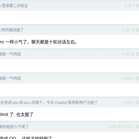
ex 登录要二次验证
6 月 2 
ni 网页版改版了
5 月 19 
 pro 一样小气了，聊天都是十轮对话左右。
号和退款一气呵成
4 月 22 
号和退款一气呵成
4 月 21 
在考虑 pro 和 pro+买那个，今天 Copilot 暂停新用户注册了
4 月 21 
 limit 了. 也太狠了
做的能把人气笑了
2023 年 9 月 21 
成 QQ ，这样子就舒服了