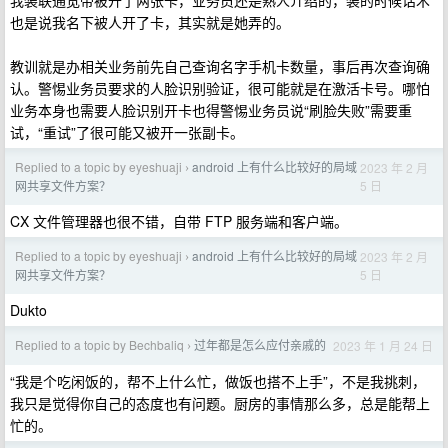
我装联通宽带被开了两张卡，业务员还是熟人介绍的，装的时候话术
也是说我名下被人开了卡，其实就是她弄的。
教训就是办相关业务前先自己查询名字手机卡数量，事后再次查询确
认。警惕业务员要求的人脸识别验证，很可能就是在激活卡号。哪怕
业务本身也需要人脸识别开卡也得警惕业务员说“刷脸失败”需要重
试，“重试”了很可能又被开一张副卡。
Replied to a topic by eyeshuaji
android 上有什么比较好的局域
2023 年 2 月
›
5 日
网共享文件方案？
CX 文件管理器也很不错，自带 FTP 服务端和客户端。
Replied to a topic by eyeshuaji
android 上有什么比较好的局域
2023 年 2 月
›
5 日
网共享文件方案？
Dukto
Replied to a topic by Bechbaliq
过年都是怎么应付亲戚的
2023 年 1 月 24 日
›
“我是个吃闲饭的，帮不上什么忙，做饭也搭不上手”，不是我挑刺，
我只是觉得你自己的态度也有问题。厨房的事情那么多，总是能帮上
忙的。