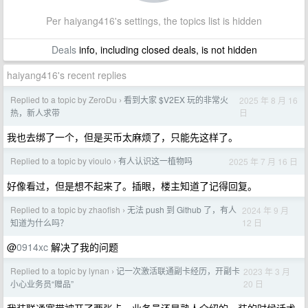
Per haiyang416's settings, the topics list is hidden
Deals
info, including closed deals, is not hidden
haiyang416's recent replies
Replied to a topic by ZeroDu
看到大家 $V2EX 玩的非常火
2025 年 8 月 16
›
日
热，新人求带
我也去绑了一个，但是买币太麻烦了，只能先这样了。
Replied to a topic by vioulo
有人认识这一植物吗
2025 年 7 月 16 日
›
好像看过，但是想不起来了。插眼，楼主知道了记得回复。
Replied to a topic by zhaofish
无法 push 到 Github 了，有人
2024 年 9 月
›
12 日
知道为什么吗？
@
0914xc
解决了我的问题
Replied to a topic by lynan
记一次激活联通副卡经历，开副卡
2023 年 3 月
›
20 日
小心业务员“赠品”