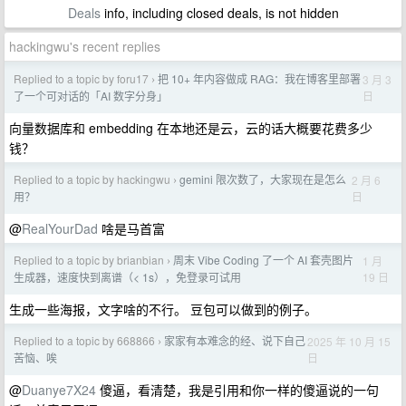
Deals
info, including closed deals, is not hidden
hackingwu's recent replies
Replied to a topic by foru17
把 10+ 年内容做成 RAG：我在博客里部署
3 月 3
›
日
了一个可对话的「AI 数字分身」
向量数据库和 embedding 在本地还是云，云的话大概要花费多少
钱？
Replied to a topic by hackingwu
gemini 限次数了，大家现在是怎么
2 月 6
›
日
用？
@
RealYourDad
啥是马首富
Replied to a topic by brianbian
周末 Vibe Coding 了一个 AI 套壳图片
1 月
›
19 日
生成器，速度快到离谱（< 1s），免登录可试用
生成一些海报，文字啥的不行。 豆包可以做到的例子。
Replied to a topic by 668866
家家有本难念的经、说下自己
2025 年 10 月 15
›
日
苦恼、唉
@
Duanye7X24
傻逼，看清楚，我是引用和你一样的傻逼说的一句