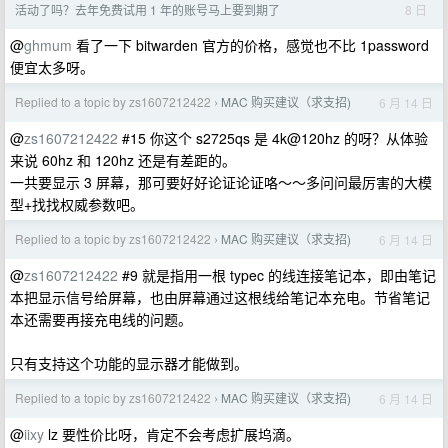
8 日
活动了吗？去年免费试用 1 年的账号马上要到期了
@
ghmum
看了一下 bitwarden 官方的价格，感觉也不比 1password
便宜太多呀。
Replied to a topic by zs1607212422
MAC 购买建议（求支招)
6 月 14 日
›
@
zs1607212422
#15 你这个 s2725qs 是 4k@120hz 的呀？从体验
来说 60hz 和 120hz 还是有差距的。
一共要显示 3 屏幕，那可要好好论证论证咯～～多问问最厉害的大模
型+找找权威参数吧。
Replied to a topic by zs1607212422
MAC 购买建议（求支招)
6 月 14 日
›
@
zs1607212422
#9 就是指用一根 typec 的线连接笔记本，即由笔记
本把显示信号给屏幕，也由屏幕通过这根线给笔记本充电。节省笔记
本还需要再接充电线的问题。
只有支持这个功能的显示器才能做到。
Replied to a topic by zs1607212422
MAC 购买建议（求支招)
6 月 14 日
›
@
iixy
lz 要性价比呀，肯定不会考虑扩展坞滴。