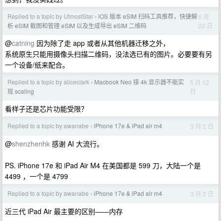
Replied to a topic by UtmostStar
iOS 版本 eSIM 扫码工具推荐，快捷解
5 月
›
22 日
析 eSIM 截图和管理 eSIM 以及生成导出 eSIM 二维码
@
catning
因为除了走 app 或者从其他机器迁移之外，
系统原生只能用摄像头扫描二维码，没法选已有的图片。必要要有另
一个设备/纸来配合。
Replied to a topic by aliceclark
Macbook Neo 接 4k 显示器不能实
5 月 12
›
日
现 scaling
看样子还是芯片功能受限？
Replied to a topic by awanabe
iPhone 17e & iPad air m4
3 月 2 日
›
@
shenzhenhk
感谢 AI 大流行。
PS. iPhone 17e 和 iPad Air M4 在美国都是 599 刀，大陆一个是
4499 ，一个是 4799
Replied to a topic by awanabe
iPhone 17e & iPad air m4
3 月 2 日
›
近三代 iPad Air 最主要的区别——内存