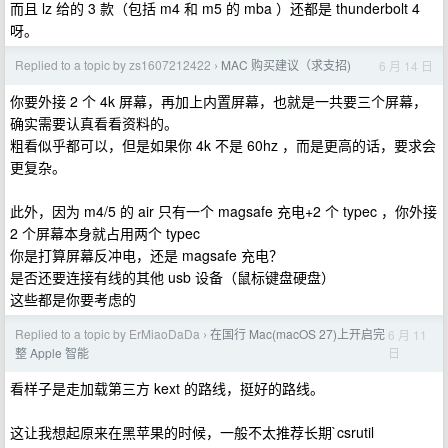
而且 lz 给的 3 款（包括 m4 和 m5 的 mba ）还都是 thunderbolt 4
呀。
Replied to a topic by zs1607212422
MAC 购买建议（求支招)
6 月 14 日
›
你要外接 2 个 4k 屏幕，再加上内置屏幕，也就是一共要三个屏幕，
确实需要认真看看资料的。
粗看似乎都可以，但是如果你 4k 不是 60hz ，而是更高的话，要求会
更复杂。
此外，因为 m4/5 的 air 只有一个 magsafe 充电+2 个 typec ，你外接
2 个屏幕本身就占用两个 typec
你是打算屏幕反冲电，还是 magsafe 充电？
是否还要连接有线的其他 usb 设备（鼠标键盘硬盘）
这些都是你要考虑的
Replied to a topic by ErMiaoDaDa
在国行 Mac(macOS 27)上开启完
6 月 11
›
日
整 Apple 智能
看样子是走加载第三方 kext 的路线，挺好的路线。
这让我想起原来在黑苹果的时候，一般不太推荐长期`csrutil