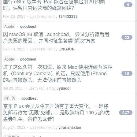
国行 eSim 版本的 iPad 能否在破解启用 AI 的同
9
时，保留国内运营商的蜂窝网络？
Nov 26, 2025 • Lastly replied by
134432233
Apple
•
goodbest
因 macOS 26 取消 Launchpad， 尝试分析背后用
23
户失落的原因 ，并同时征集各类“解决”方案
Sep 18, 2025 • Lastly replied by
LINGJUN
Apple
•
goodbest
过了这么久第一次知道，原来 Mac 使用连续互通相
机（Contiuity Camera）的话，只能使用 iPhone
18
的后置摄像头，无法使用前置摄像头
Jul 29, 2025 • Lastly replied by
Jyuagd
问与答
•
goodbest
京东 Plus 会员从今天开始有了重大变化，一是将
免邮券改为“无限”免邮，二是取消每月 100 元的优
247
惠券礼金。各位怎么看？
Aug 24, 2023 • Lastly replied by
yiranshaxiao