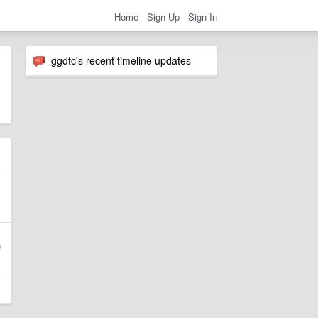
Home
Sign Up
Sign In
ggdtc's recent timeline updates