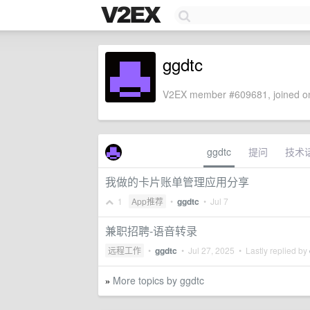
ggdtc
V2EX member #609681, joined on
ggdtc
提问
技术
我做的卡片账单管理应用分享
1
App推荐
•
ggdtc
•
Jul 7
兼职招聘-语音转录
远程工作
•
ggdtc
•
Jul 27, 2025
• Lastly replied by
More topics by ggdtc
»