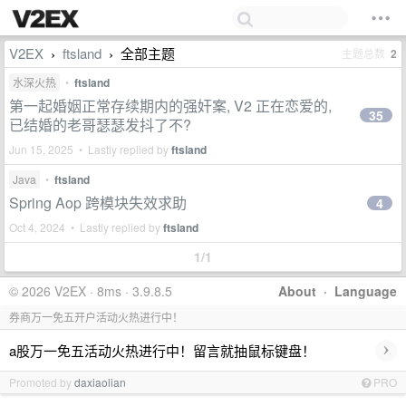
V2EX
ftsland
全部主题
主题总数
2
›
›
水深火热
•
ftsland
第一起婚姻正常存续期内的强奸案, V2 正在恋爱的,
35
已结婚的老哥瑟瑟发抖了不?
Jun 15, 2025 • Lastly replied by
ftsland
Java
•
ftsland
Spring Aop 跨模块失效求助
4
Oct 4, 2024 • Lastly replied by
ftsland
1/1
© 2026 V2EX · 8ms · 3.9.8.5
About
·
Language
券商万一免五开户活动火热进行中！
›
a股万一免五活动火热进行中！留言就抽鼠标键盘！
Promoted by
daxiaolian
PRO