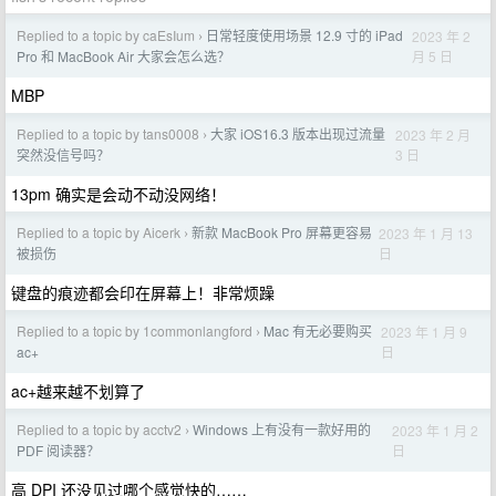
Replied to a topic by caEsIum
日常轻度使用场景 12.9 寸的 iPad
2023 年 2
›
月 5 日
Pro 和 MacBook Air 大家会怎么选？
MBP
Replied to a topic by tans0008
大家 iOS16.3 版本出现过流量
2023 年 2 月
›
3 日
突然没信号吗？
13pm 确实是会动不动没网络！
Replied to a topic by Aicerk
新款 MacBook Pro 屏幕更容易
2023 年 1 月 13
›
日
被损伤
键盘的痕迹都会印在屏幕上！非常烦躁
Replied to a topic by 1commonlangford
Mac 有无必要购买
2023 年 1 月 9
›
日
ac+
ac+越来越不划算了
Replied to a topic by acctv2
Windows 上有没有一款好用的
2023 年 1 月 2
›
日
PDF 阅读器？
高 DPI 还没见过哪个感觉快的……