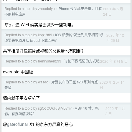
Replied to a topic by zhoudaiyu
iPhone 夜间耗电严重，且看
2021 年 5 月
›
24 日
不到耗电应用
飞行，连 WiFi 确实是会减少一些耗电。
Replied to a topic by kop1989
IOS 相册的“发送到共享相簿”必
2020 年 12
›
月 26 日
须要先把原片从 icloud 下载回来？
共享相册好像照片或视频的总数量也有限制？
Replied to a topic by henryshen233
讨论下做笔记的方式吧
2020 年 8 月 5 日
›
evernote 中国版
Replied to a topic by wsseo
对新发布的三星 s20 系列有点
2020 年 2 月 14
›
日
失望
墙内就不用安卓机了
Replied to a topic by sgOqQUkTuSjM57mf
MBP 16 寸，拖
2020 年 1 月
›
8 日
影。有办法解决吗？
@
gateoflunar
X1 的京东方屏真的恶心