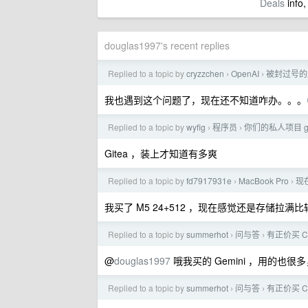
Deals
info,
douglas1997's recent replies
Replied to a topic by
cryzzchen
OpenAI
被封过号的美
›
›
我也遇到这个问题了，现在还不知道咋办。。。
Replied to a topic by
wyfig
程序员
你们的私人项目 g
›
›
Gitea ，装上才知道有多爽
Replied to a topic by
fd7917931e
MacBook Pro
现在
›
›
我买了 M5 24+512 ，现在感觉还是存储拉满
Replied to a topic by
summerhot
问与答
有正价买 CH
›
›
@
douglas1997
哦我买的 Gemini ，用的也很多
Replied to a topic by
summerhot
问与答
有正价买 CH
›
›