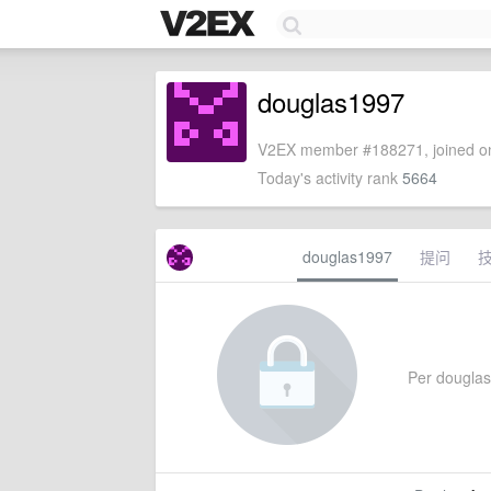
douglas1997
V2EX member #188271, joined on
Today's activity rank
5664
douglas1997
提问
Per douglas1