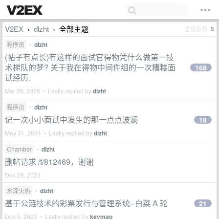
V2EX
dlzht
全部主题
主题总数
5
›
›
程序员
•
dlzht
(帖子有点长)有这样的面试官得物凭什么做第一技
术梯队的梦? 关于我在得物中间件组的一次糟糕面
168
试经历.
Mar 29, 2025 • Lastly replied by
dlzht
程序员
•
dlzht
记一次小小面试中发生的那一点点波澜
18
May 31, 2024 • Lastly replied by
dlzht
Chamber
•
dlzht
删帖请求 /t/812469，谢谢
Dec 29, 2023
水深火热
•
dlzht
基于公链技术的彩票发行与管理系统--白菜 A 轮
21
Dec 5, 2023 • Lastly replied by
keymao