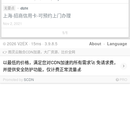
无要点
•
dlzht
上海-招商信用卡-可预约上门办理
Nov 2, 2021
1/1
© 2026 V2EX · 15ms · 3.9.8.5
About
·
Language
👉 图灵云融合CDN加速，大厂资源、比价全网
以最低的价格，满足您对CDN加速的所有需求🚀 免请求费，
›
并提供安全防护功能，仅计费正常流量💰
Promoted by
SCDN
PRO