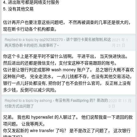
4. 进出账号都是网络支付服务
5. 没有其他交易
估计再开户也要注意这些问题吧， 不然再被调查的几率还是很大的，
现在断卡行动各个机构都查。
Replied to a topic by qq292382270
讲个银行卡莫名被限制,和这
2021 年 1
›
月 21 日
两天想办新卡的经历,当故事听了~
你这个卡上是不是平时不留什么钱啊。 平进平出， 当天快进快出。
然后进出的还都是微信支付，支付宝这种不容易跟踪的账号。
估计是让银行判定成那种 wash money 账户了。 总之银行大概不喜欢
这种账户吧， 完全走流水， 一点儿钱都不存，也没有其他交易活动，
银行一点儿好处都没有, 把你封了也不会担什么官司， 反正帐上没有
多少钱，反倒可以减少风险。
Replied to a topic by ashong
有没有用 FastSpring 的？新改的
2020 年 11 月
›
3 日
付款方式出问题了
兄弟。 我也和 hyperwallet 的人聊过了。 他们说帮我查一下退回的款
项问题。 让我等两天。
你又发起新的 wire transfer 了吗？ 是不是改正了问题了， 这次银行