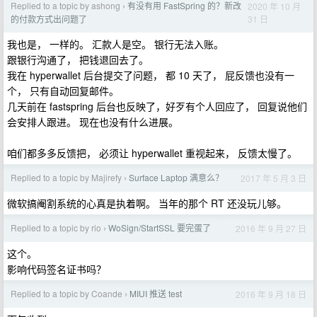
Replied to a topic by ashong
有没有用 FastSpring 的？新改
2020 年 10 月
›
31 日
的付款方式出问题了
我也是， 一样的。 汇款人是空。 银行无法入账。
跟银行沟通了， 把钱退回去了。
我在 hyperwallet 后台提交了问题， 都 10 天了， 屁反馈也没有一
个， 只有自动回复邮件。
几天前在 fastspring 后台也反映了，好歹有个人回应了， 回复说他们
会安排人跟进。 现在也没有什么进展。
咱们都多多反馈把， 必须让 hyperwallet 重视起来， 反馈太慢了。
Replied to a topic by Majirefy
Surface Laptop 满意么？
2017 年 5 月 3 日
›
微软搞阉割系统的心真是执着啊。 当年的那个 RT 还没玩儿够。
Replied to a topic by rio
WoSign/StartSSL 要完蛋了
2016 年 9 月 27 日
›
这个。
影响代码签名证书吗？
Replied to a topic by Coande
MIUI 推送 test
2016 年 9 月 18 日
›