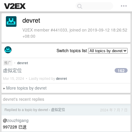
devret
V2EX member #441033, joined on 2019-09-12 18:26:52
+08:00
Switch topics list
推广
•
devret
虚拟定位
162
Mar 15, 2024 • Lastly replied by
devret
More topics by devret
»
devret's recent replies
Replied to a topic by devret
虚拟定位
2024 年 7 月 7 日
›
@
zouzhigang
997228 已送