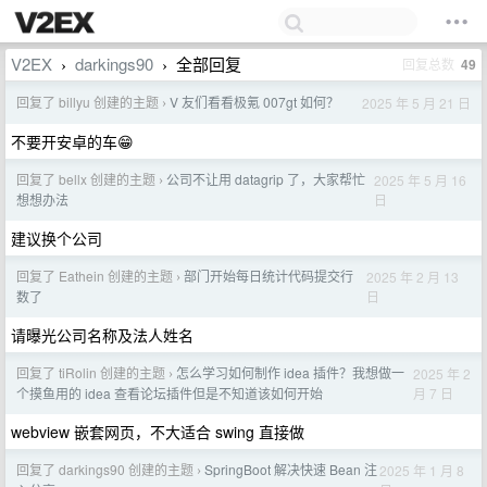
V2EX
darkings90
全部回复
回复总数
49
›
›
回复了 billyu 创建的主题
V 友们看看极氪 007gt 如何？
2025 年 5 月 21 日
›
不要开安卓的车😁
回复了 bellx 创建的主题
公司不让用 datagrip 了，大家帮忙
2025 年 5 月 16
›
日
想想办法
建议换个公司
回复了 Eathein 创建的主题
部门开始每日统计代码提交行
2025 年 2 月 13
›
日
数了
请曝光公司名称及法人姓名
回复了 tiRolin 创建的主题
怎么学习如何制作 idea 插件？我想做一
2025 年 2
›
月 7 日
个摸鱼用的 idea 查看论坛插件但是不知道该如何开始
webview 嵌套网页，不大适合 swing 直接做
回复了 darkings90 创建的主题
SpringBoot 解决快速 Bean 注
2025 年 1 月 8
›