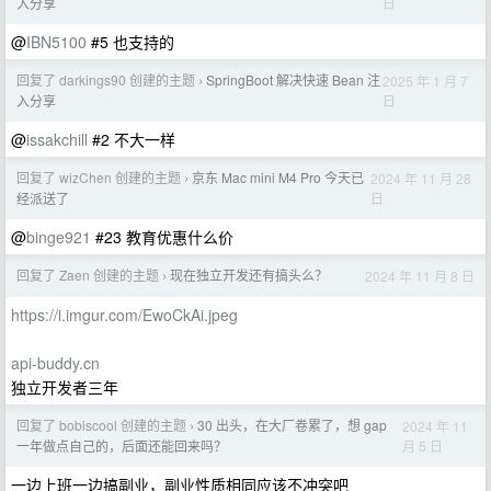
日
入分享
@
IBN5100
#5 也支持的
回复了 darkings90 创建的主题
SpringBoot 解决快速 Bean 注
2025 年 1 月 7
›
日
入分享
@
issakchill
#2 不大一样
回复了 wizChen 创建的主题
京东 Mac mini M4 Pro 今天已
2024 年 11 月 28
›
日
经派送了
@
binge921
#23 教育优惠什么价
回复了 Zaen 创建的主题
现在独立开发还有搞头么？
2024 年 11 月 8 日
›
https://i.imgur.com/EwoCkAi.jpeg
api-buddy.cn
独立开发者三年
回复了 bobiscool 创建的主题
30 出头，在大厂卷累了，想 gap
2024 年 11
›
月 5 日
一年做点自己的，后面还能回来吗？
一边上班一边搞副业，副业性质相同应该不冲突吧