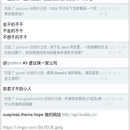
回复了 jqknono 创建的主题
1024 节讨论下怎样算是一个优
2024 年 10 月
›
24 日
秀的程序员?
会干的不干
不会的不干
不想干的不干
回复了 godleon 创建的主题
关于在 Java 项目里，一些依赖的方法
2024 年 10
›
月 17 日
比如过期了，如何快速找到当前版本的调用方法呢？
@
godleon
#3 建议换一家公司
回复了 gandli 创建的主题
使用 Base64 保护隐私，真的是安
2024 年 10 月
›
15 日
全之选吗？
防君子不防小人
回复了 zhangjiashu2023 创建的主题
开源项目首页(介绍页)用
2024 年 9 月
›
14 日
什么开源项目搭建
vuepress-theme-hope 做的网站
http://api-buddy.cn/
https://i.imgur.com/SIx7EUE.jpeg