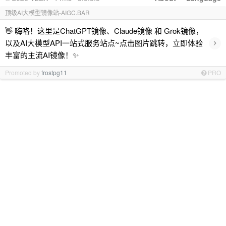
顶级AI大模型镜像站-AIGC.BAR
👋 嗨咯！这里是ChatGPT镜像、Claude镜像 和 Grok镜像，
›
以及AI大模型API一站式服务站点~点击图片跳转，立即体验
丰富的主流AI镜像！✨
Promoted by
frostpg11
PRO