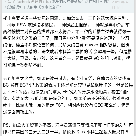
回复了 flashrick 创建的主题
站里有没有普通猿生活在枫叶国的？
2021 年 4
›
月 15 日
那边普通打工人的生活到底怎么样？
楼主需要考虑一些实际的问题，比如怎么去。工作的话大概有三种，
一种是 FSW 就是技术移民，一种是雇主担保，一种就是黑中介。前
两种按楼主对自己的描述都不太符合，第三种的话楼主过去就得做一
些像体力活之类的工作了，而且黑中介叫“黑”不是没有道理的。学习
的话，楼主不知道语言如何，加拿大的自费 master 相对容易，但也
不是很容易申请的，研文或者本科第二学位的话 会容易一些。但是楼
主大龄，已婚，有小孩，这三者合一，简直就是 VO 的狙击对象，很
可能连学签都拿不到。
去到加拿大之后，如果是读书过去，有毕业文凭，在偏远点的省或者
BC 省有 BCPNP 政策的情况下还是能比较容易拿枫叶卡的。但是如果
走 CEC 的话，疫情之前加拿大 EE 捞人的分是水涨船高，楼主有配
偶，岁数又大（超过 30 是减分的），如果英语不好的话，很难拿枫
叶卡。比较实际一点的是走 FST，相对应该没有 CEC 那么难，但是
这是面向技工的。
PS：加拿大工资真的不高，程序员薪资同等情况下算上汇率的差别 可
能只有美国的三分之二到一半。多伦多的 cs 本科生起薪大概只有 8