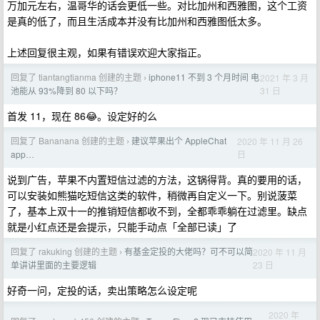
万加元左右，温哥华的话会更低一些。对比加州和西雅图，这个工资
是真的低了，而且生活成本并没有比加州和西雅图低太多。
上述回复很主观，如果有错误欢迎大家指正。
回复了 tiantangtianma 创建的主题
iphone11 不到 3 个月时间 电
2021 年 3 月
›
31 日
池能从 93%降到 80 以下吗？
首发 11，现在 86😂。设定好的么
回复了 Bananana 创建的主题
建议苹果出个 AppleChat
2020 年 11 月 26
›
日
app…
说到广告，苹果不内置短信过滤的方法，这锅得背。真的要用的话，
可以安装如熊猫吃短信这类的软件，稍微再自定义一下。别说菠菜
了，基本上双十一的推销短信都收不到，全都乖乖躺在过滤里。缺点
就是小红点还是会提示，只能手动点「全部已读」了
回复了 rakuking 创建的主题
有基金定投的大佬吗？可不可以简
2020 年 11 月
›
23 日
单讲讲里面的主要逻辑
好奇一问，定投的话，卖出策略怎么设定呢
2020 年