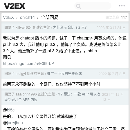
V2EX
chich14
全部回复
回复总数
117
›
›
回复了 killva4624 创建的主题
为什么 π 会比 3.2 大？
2023 年 3 月 24 日
›
我以为是 chatgpt 版本的问题，试了一下 chatgpt4 用英文问的，他说
pi 比 3.2 大，我让他用 pi-3.2 ，他算了个负值。我说是负值怎么比
3.2 大，他重新算了一遍 pi-3.2,给了个正值。。hhhh
图见
https://imgur.com/a/E0f9rbP
回复了 mctgyt 创建的主题
推广一下我的免费图床
2022 年 7 月 2 日
›
前两天永不跑路的一个哥们，仅仅坚持了不到两个小时
回复了 aaajohn1996 创建的主题
YY 想法：一款 APP 可以收
2021 年 12 月
›
13 日
集到好几个 APP 内容
@
bl5c
是的，自从加入社交属性开始 就凉彻底了
@
jerryjhou
一开始没有社交属性的，可能后来为了变现和流量加了社交元素，然