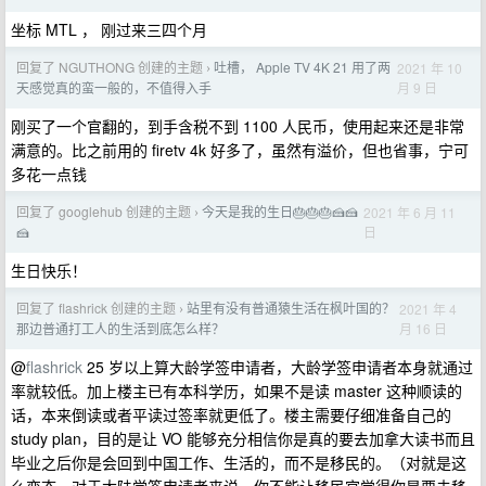
坐标 MTL ， 刚过来三四个月
回复了 NGUTHONG 创建的主题
吐槽， Apple TV 4K 21 用了两
2021 年 10
›
月 9 日
天感觉真的蛮一般的，不值得入手
刚买了一个官翻的，到手含税不到 1100 人民币，使用起来还是非常
满意的。比之前用的 firetv 4k 好多了，虽然有溢价，但也省事，宁可
多花一点钱
回复了 googlehub 创建的主题
今天是我的生日🎂🎂🎂🍰🍰
2021 年 6 月 11
›
日
🍰
生日快乐！
回复了 flashrick 创建的主题
站里有没有普通猿生活在枫叶国的？
2021 年 4
›
月 16 日
那边普通打工人的生活到底怎么样？
@
flashrick
25 岁以上算大龄学签申请者，大龄学签申请者本身就通过
率就较低。加上楼主已有本科学历，如果不是读 master 这种顺读的
话，本来倒读或者平读过签率就更低了。楼主需要仔细准备自己的
study plan，目的是让 VO 能够充分相信你是真的要去加拿大读书而且
毕业之后你是会回到中国工作、生活的，而不是移民的。（对就是这