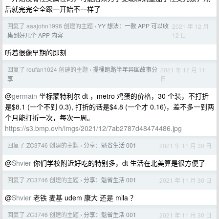
后就完完全全跟一开始不一样了
回复了 aaajohn1996 创建的主题
YY 想法：一款 APP 可以收
2021 年 12 月
›
12 日
集到好几个 APP 内容
听着很像早期的即刻
回复了 roufan1024 创建的主题
提桶跑路半年异国故事分
2021 年 12 月 11
›
日
享
@
germain
坐标蒙特利尔 dt ，metro 鸡蛋的价格，30 个装，不打折
是$8.1 (一个不到 0.3), 打折的话是$4.8 (一个才 0.16)，差不多一到两
个月能打折一次，每次一周。
https://s3.bmp.ovh/imgs/2021/12/7ab2787d48474486.jpg
回复了 ZC3746 创建的主题
分享：魁省生活 001
2021 年 11 月 30 日
›
@
Shvier
你们学校附近好吃的特别多，dt 生活在北美算是很方便了
回复了 ZC3746 创建的主题
分享：魁省生活 001
2021 年 11 月 30 日
›
@
Shvier
老铁 麦基 udem 康大 还是 mila ？
回复了 ZC3746 创建的主题
分享：魁省生活 001
2021 年 11 月 30 日
›