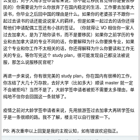
么变态，对于大陆学签申请者来说，你不能让移民官觉得你是要去移
民的）你需要说为什么你放弃了在国内稳定的生活、工作要去加拿大
读书，你毕业之后回中国的理由是什么。如果你的老婆孩子不跟你一
起过去读书的话还能说说家人的羁绊，但是如果一起过去的话你还得
帮他们申请配偶工签还有小孩的签证。（你就得让 VO 相信你一家人
过去加拿大，是为了陪你读书，而不是要移民）如果你之前学历的专
业和去加拿大读的专业不同的话，你要解释为什么你要换专业，如果
这个专业和你工作不太相关的话，你还得解释为什么你要读和工作无
关的专业。等你写完这个 study plan，很可能发现自己都没法被说
服，那怎么说服移民官呢？
再退一步来说，你有很完美的 study plan，你在国内有很棒的工作，
你冻结了大几十万存款，去好大学（比如多大）顺读 master 就一定
不会被拒吗？当然不是了，大龄学签申请者被拒不需要太多理由，单
纯地不信你会回国这一条就够了。
疫情之前对大龄学签申请者来说，先用旅游签过去加拿大再转学签似
乎是一条很顺的路。我不了解，楼主可以自行搜索一下。
PS: 再次重申以上回复是我的主观认知，如有错误欢迎指正。