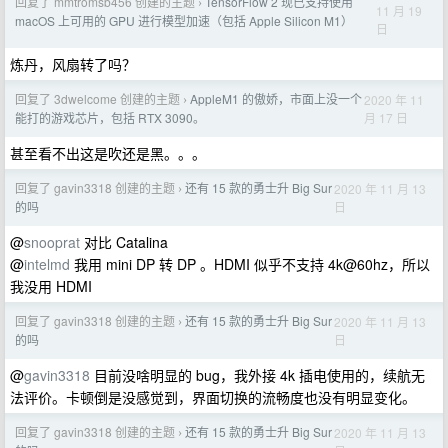
回复了 mmtromsb456 创建的主题
TensorFlow 2 现已支持使用
›
11 月 19
macOS 上可用的 GPU 进行模型加速（包括 Apple Silicon M1）
日
炼丹，风扇转了吗？
回复了 3dwelcome 创建的主题
AppleM1 的傲娇，市面上没一个
2020 年 11
›
月 17 日
能打的游戏芯片，包括 RTX 3090。
甚至看不出这是吹还是黑。。。
回复了 gavin3318 创建的主题
还有 15 款的勇士升 Big Sur
2020 年 11 月 13
›
日
的吗
@
snooprat
对比 Catalina
@
intelmd
我用 mini DP 转 DP 。HDMI 似乎不支持 4k@60hz，所以
我没用 HDMI
回复了 gavin3318 创建的主题
还有 15 款的勇士升 Big Sur
2020 年 11 月 13
›
日
的吗
@
gavin3318
目前没啥明显的 bug，我外接 4k 插电使用的，续航无
法评价。卡顿倒是没感觉到，界面切换的流畅度也没有明显变化。
回复了 gavin3318 创建的主题
还有 15 款的勇士升 Big Sur
2020 年 11 月 13
›