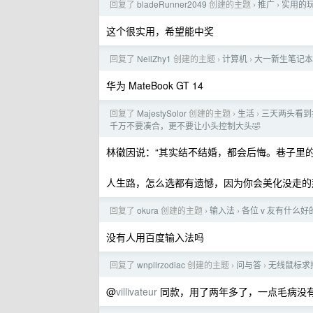
回复了
bladeRunner2049
创建的主题
推广
实用的
›
›
这个很实用，希望能中奖
回复了
NeilZhy1
创建的主题
计算机
大一新生笔记本
›
›
华为 MateBook GT 14
回复了
MajestySolor
创建的主题
生活
三天两头看到
›
›
千万不要凑合，更不要让小头控制大头🤣
林徽因说：“其实结不结婚，都会后悔。巷子里
人生路，怎么选都有遗憾，因为你会美化没走的
回复了
okura
创建的主题
输入法
各位 v 友有什么
›
›
没有人用百度输入法吗
回复了
wnpllrzodiac
创建的主题
问与答
无线鼠标求
›
›
@
villivateur
同款，用了两年多了，一点毛病没有