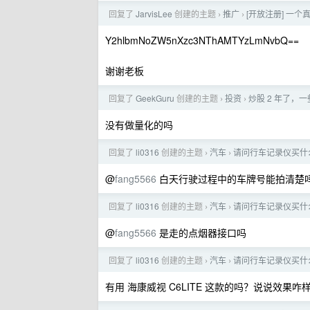
回复了
JarvisLee
创建的主题
推广
[开放注册] 一个
›
›
Y2hlbmNoZW5nXzc3NThAMTYzLmNvbQ==
谢谢老板
回复了
GeekGuru
创建的主题
投资
炒股 2 年了，
›
›
没有做量化的吗
回复了
li0316
创建的主题
汽车
请问行车记录仪买什
›
›
@
fang5566
白天行驶过程中的车牌号能拍清楚
回复了
li0316
创建的主题
汽车
请问行车记录仪买什
›
›
@
fang5566
是走的点烟器接口吗
回复了
li0316
创建的主题
汽车
请问行车记录仪买什
›
›
有用 海康威视 C6LITE 这款的吗？说说效果咋