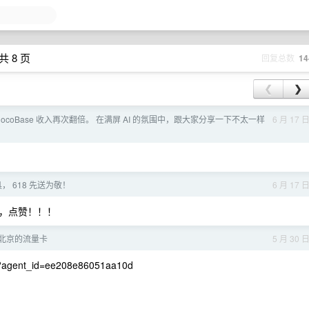
共 8 页
回复总数
14
❮
❯
ocoBase 收入再次翻倍。 在满屏 AI 的氛围中，跟大家分享一下不太一样
6 月 17 
， 618 先送为敬！
6 月 17 
，点赞！！！
北京的流量卡
5 月 30 
dex?agent_id=ee208e86051aa10d