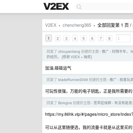
V2EX
chencheng365
全部回复第 1 页 / 
›
›
1
2
3
4
5
6
7
8
回复了
zhouyanliang
创建的主题
推广
时隔半年， N
›
›
的经历。 [感谢 V2EX + 抽奖]
加油,碰碰运气
回复了
bladeRunner2049
创建的主题
推广
极客玩具
›
›
可玩性很强，万能的电子钥匙，正是我所需要的
回复了
Bologna
创建的主题
宽带症候群
有没有能发
›
›
https://my.86hk.vip/#/pages/micro_store/in
可以从这里随便选，我的流量卡就是从这里买的