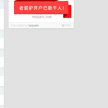
日
Promoted by
laojuelv
PRO
日
日
日
日