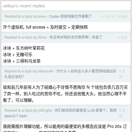
cellsyx's recent replies
Replied to a topic by kneo
Codex 把我电脑文件都删了
4 小时 57 分钟前
›
开个虚拟机, full access + 及时提交 + 定期快照
Replied to a topic by 0livia
有没有好喝的冰饮推荐啊！热昏了
4 天前
›
冰块 + 东方树叶茉莉花
冰块 + 无糖可乐
冰块 + 三得利乌龙茶
Replied to a topic by Vermonth
为什么 v 站有这么多人都觉得结婚出彩
4 天
›
前
礼是应该的？
就和前几年前有人为了结婚心不甘情不愿掏空 N 个钱包负债几百万买
了房一样，别人吃过的苦你不吃，你还说他冤大头，他当然心理不平
衡了，可以理解。
Replied to a topic by yidinghe
你们能找到的最便宜 LLM 是哪个，我用
5 天
›
前
qwen3.7-flash
我刚需图片理解功能，所以能用的最便宜的多模态应该是 Pro 20x 订