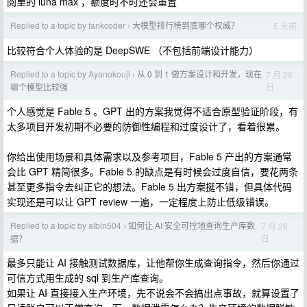
阅里的 luna max ，额度时不时还会重置
Replied to a topic by fankcoder
大模型排行榜到底哪个权威？
5 天前
›
比较符合个人体验的是 DeepSWE （不包括前端设计能力）
Replied to a topic by Ayanokouji
从 0 到 1 做方案设计和开发，现在
7 月 28
›
日
哪个模型比较强
个人感觉是 Fable 5 。GPT 出的方案我觉得不适合原型验证阶段，有
太多项目开发初期不必要的防御性编程和过度设计了，看着很累。
你给出使用场景和具体需求以及参考项目，Fable 5 产出的方案通常
会比 GPT 精简很多。Fable 5 的缺点是有时候会过度自信，要花两条
甚至更多指令去纠正它的想法。Fable 5 出方案挺不错，但具体代码
实现还是可以让 GPT review 一遍，一定程度上防止低级错误。
Replied to a topic by albin504
如何让 AI 安全可控地查询生产库数
7 月 28
›
日
据？
最多只能让 AI 接触测试数据库，让他帮你生成查询指令，然后你通过
可信方式用生成的 sql 到生产库查询。
如果让 AI 直接接入生产环境，先不说会不会搞出点事故，就算设置了