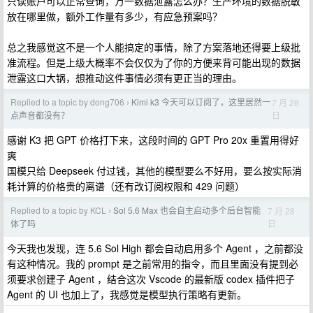
只读账户可以正常查询，万一数据泄露怎么办？生产环境的数据脱敏
放在哪里做，额外工作量有多少，有应急预案吗？
总之我感觉这不是一个人能搞定的事情，除了方案落地还得要上级批
准流程。但是上级大概率不会仅仅为了你的方便来背可能出现的数据
泄露这口大锅，想推动这件事情必须有更正当的理由。
Replied to a topic by dong706
Kimi k3 今天可以订阅了，这里居然一
7 月 28
›
日
点声音都没有？
感谢 K3 把 GPT 价格打下来，这段时间的 GPT Pro 20x 重置用得好
爽
国模只给 Deepseek 付过钱，其他的模型要么不好用，要么按实际消
耗计算的价格贵的离谱（还有改订阅权限和 429 问题）
Replied to a topic by KCL
Sol 5.6 Max 也会自主启动多个后台智能
7 月 28
›
日
体了吗
今天我也发现，连 5.6 Sol High 都会自动启用多个 Agent ，之前都没
有这种情况。我的 prompt 是之前常用的指令，而且里面没有提到必
须要求创建子 Agent ，结合这次 Vscode 的最新版 codex 插件把子
Agent 的 UI 也加上了，我感觉是模型执行策略有更新。