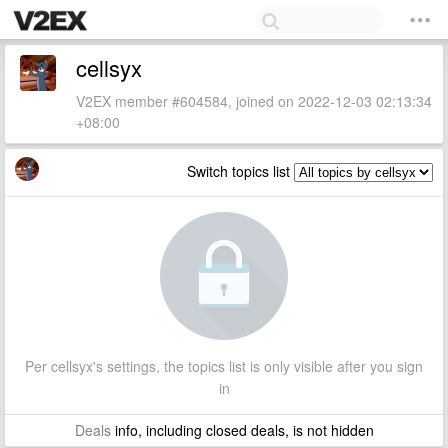
cellsyx
V2EX member #604584, joined on 2022-12-03 02:13:34
+08:00
Switch topics list
Per cellsyx's settings, the topics list is only visible after you sign
in
Deals
info, including closed deals, is not hidden