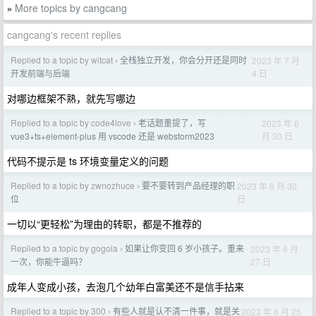
More topics by cangcang
»
cangcang's recent replies
Replied to a topic by witcat
全栈独立开发，你会分开还是同时
2023 年 7 月
›
4 日
开发前端与后端
对哪边框架不熟，就先写哪边
Replied to a topic by code4love
老话题重提了，写
2023 年 6
›
月 30 日
vue3+ts+element-plus 用 vscode 还是 webstorm2023
代码不提示是 ts 环境变量定义的问题
Replied to a topic by zwnozhuce
要不要转到产品经理的职
2023 年 6 月 30
›
日
位
一切以“更轻松”为理由的转职，都是不推荐的
Replied to a topic by gogola
如果让你变回 6 岁小孩子。重来
2023 年 6 月
›
27 日
一次，你能牛逼吗？
成年人变成小孩，去泡几个幼年白富美还不是信手拈来
Replied to a topic by 300
有些人就是认不清一件事，就是关
2023 年 6 月 25
›