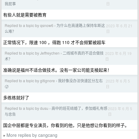
日
我屁事
有些人就是需要被教育
Replied to a topic by qsnow6
为什么在高速路上保持车距这
2023 年 6 月 21
›
日
么难？
正常情况下，限速 100 ，得跑 110 才不会频繁被超车
Replied to a topic by Jeffreychen
二线城市真的不适合做技
2023 年 6 月 19
›
日
术？
准确说是福州不适合做技术。没有一家公司能支棱起来！
Replied to a topic by gitignore
我好像没办法快速区分左右
2023 年 6 月 5
›
日
🥵
多练练就好了
Replied to a topic by dusu
高中的班花结婚了，参加婚礼有感
2023 年 6 月 5
›
日
与忠告
国企中层都是专业演员，你看到的他，只是他想让你看到的样子。
More replies by cangcang
»