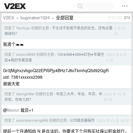
V2EX
bugmaker1024
全部回复
回复总数
374
›
›
回复了 YouYuyu 创建的主题
不主动不拒绝不表态的女生，还有必要
5 月 27
›
日
继续吗？
我滴个🐢🐢
回复了 carson8899 创建的主题
100➕388➕288➕红包➕专属空
2025 年 8 月
›
4 日
投➕我的专属宠爱
Gr3jMghxzvbgoQ22EPiSPjy4BHz7J8oTkmhqQ5d92GgR
uid: 7381xxxxxx2398
谢谢大佬
回复了 GeorgeWai 创建的主题
年底三大件，年会、年货、年
2024 年 12 月
›
23 日
终奖，你有几样？
@
lisxour
裁员+1
回复了 xscanqianmeng666 创建的主题
公司裁员骚操作
2024 年 12 月 19 日
›
提前一个月通知给 N 是合法的，你要求下个月购买社保公积金就行，