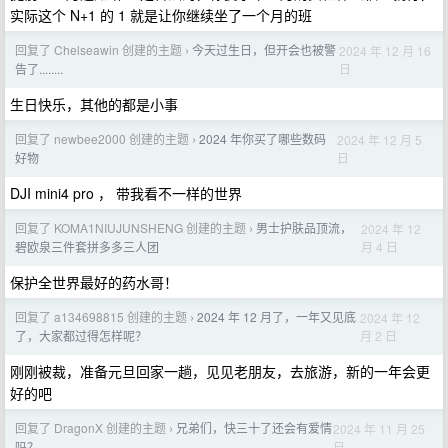
实际这个 N+1 的 1 就是让你继续坐了一个月的班
回复了 Chelseawin 创建的主题
今天过生日，但开会也被警
2024 年 12 月 16
›
日
告了........
生日快乐，其他的都是小事
回复了 newbee2000 创建的主题
2024 年你买了哪些数码
2024 年 12 月 5
›
日
好物
DJI mini4 pro ， 带我看不一样的世界
回复了 KOMA1NIUJUNSHENG 创建的主题
男士护肤品顶流，
2024 年 12
›
月 4 日
碧欧泉三件套拼多多三人团
保护全世界最好的药水哥！
回复了 a134698815 创建的主题
2024 年 12 月了，一年又见底
2024 年 12
›
月 2 日
了，大家都过得怎样呢？
刚刚被裁，准备元旦回家一趟，见见老朋友，去旅游，新的一年会更
好的吧
回复了 DragonX 创建的主题
兄弟们，快三十了还会有爱情
2024 年 11 月 25
›
日
吗？