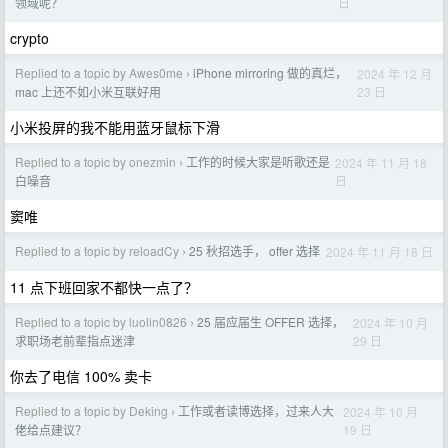
日
领域呢？
crypto
Replied to a topic by Awes0me
iPhone mirroring 做的真烂，
2024 年 12 月
›
23 日
mac 上还不如小米互联好用
小米投屏的我不能用蓝牙鼠标下滑
Replied to a topic by onezmin
工作的时候大家是听歌还是
2024 年 11 月 18
›
日
白噪音
窦唯
Replied to a topic by reloadCy
25 秋招选手， offer 选择
2024 年 11 月 18 日
›
11 点下班回家不都快一点了？
Replied to a topic by luolin0826
25 届应届生 OFFER 选择，
2024 年 10 月
›
29 日
求职场老前辈指点迷津
你去了电信 100% 卖卡
Replied to a topic by Deking
工作或者读博选择，过来人大
2024 年 10 月
›
19 日
佬给点建议？