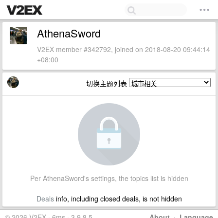
AthenaSword
V2EX member #342792, joined on 2018-08-20 09:44:14
+08:00
切换主题列表
Per AthenaSword's settings, the topics list is hidden
Deals
info, including closed deals, is not hidden
© 2026 V2EX · 6ms · 3.9.8.5
About
·
Language