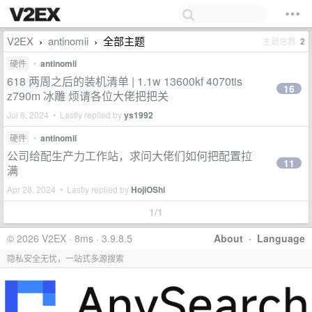
V2EX
antinomii
全部主题
主题总数
2
›
›
硬件
•
antinomii
618 两周之后的装机清单 | 1.1w 13600kf 4070tis
16
z790m 冰雕 烦请各位大佬把把关
Jul 6, 2024 • Lastly replied by
ys1992
硬件
•
antinomii
公司给配生产力工作站，求问大佬们如何把配置拉
11
满
Apr 28, 2024 • Lastly replied by
HojiOShi
1/1
© 2026 V2EX · 8ms · 3.9.8.5
About
·
Language
隐私安全无忧，一站式多源搜索