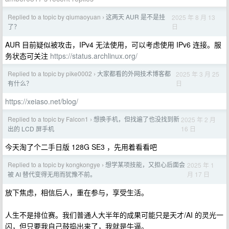
Replied to a topic by qiumaoyuan
这两天 AUR 是不是挂
2025 年 8 月 13
›
日
了？
AUR 目前疑似被攻击，IPv4 无法使用，可以考虑使用 IPv6 连接。服
务状态可关注
https://status.archlinux.org/
Replied to a topic by pike0002
大家都看的外网技术博客都
2025 年 3 月 25
›
日
有什么？
https://xeiaso.net/blog/
Replied to a topic by Falcon1
想换手机，但找遍了也没找到新
2025 年 2 月
›
16 日
出的 LCD 屏手机
今天淘了个二手日版 128G SE3 ，先用着看看吧
Replied to a topic by kongkongye
想学某项技能，又担心后面会
2025 年 1
›
月 17 日
被 AI 替代变得无用而犹豫不前。
放下焦虑，相信后人，重在参与，享受生活。
人生不是排位赛。我们普通人大半年的成果可能只是天才/AI 的灵光一
闪，但只要我自己鼓捣出来了，我就是牛逼。