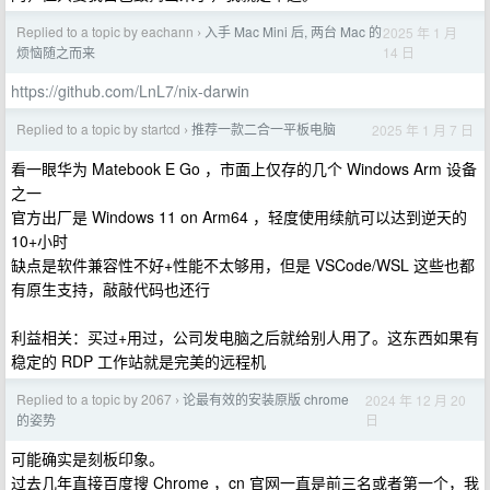
Replied to a topic by eachann
入手 Mac Mini 后, 两台 Mac 的
2025 年 1 月
›
14 日
烦恼随之而来
https://github.com/LnL7/nix-darwin
Replied to a topic by startcd
推荐一款二合一平板电脑
2025 年 1 月 7 日
›
看一眼华为 Matebook E Go ，市面上仅存的几个 Windows Arm 设备
之一
官方出厂是 Windows 11 on Arm64 ，轻度使用续航可以达到逆天的
10+小时
缺点是软件兼容性不好+性能不太够用，但是 VSCode/WSL 这些也都
有原生支持，敲敲代码也还行
利益相关：买过+用过，公司发电脑之后就给别人用了。这东西如果有
稳定的 RDP 工作站就是完美的远程机
Replied to a topic by 2067
论最有效的安装原版 chrome
2024 年 12 月 20
›
日
的姿势
可能确实是刻板印象。
过去几年直接百度搜 Chrome ，cn 官网一直是前三名或者第一个，我