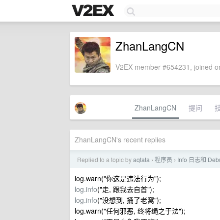
ZhanLangCN
V2EX member #654231, joined on
ZhanLangCN
提问
ZhanLangCN's recent replies
Replied to a topic by
aqtata
程序员
Info 日志和 D
›
›
log.warn("你这是违法行为");
log.info
("走, 跟我去自首");
log.info
("没想到, 捅了老窝");
log.warn("任何邪恶, 终将绳之于法");