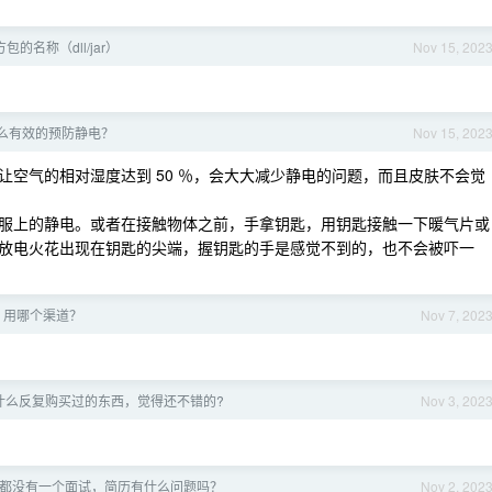
的名称（dll/jar）
Nov 15, 202
么有效的预防静电？
Nov 15, 202
空气的相对湿度达到 50 ％，会大大减少静电的问题，而且皮肤不会觉
服上的静电。或者在接触物体之前，手拿钥匙，用钥匙接触一下暖气片或
放电火花出现在钥匙的尖端，握钥匙的手是感觉不到的，也不会被吓一
ne 用哪个渠道？
Nov 7, 202
什么反复购买过的东西，觉得还不错的?
Nov 3, 202
都没有一个面试，简历有什么问题吗？
Nov 2, 202