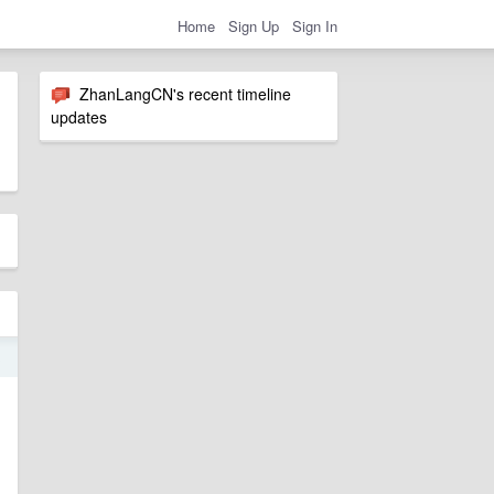
Home
Sign Up
Sign In
ZhanLangCN's recent timeline
updates
3