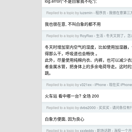
log.error("不是白象我不吃");
Replied to a topic by
luzemin
程序员
我很在意第三方包
›
›
我也很在意, 不叫白象的都不用
Replied to a topic by
RoyRao
生活
冬天又到了，怎
›
›
冬天时增加室内空气的湿度，比如使用加湿器，让
得那么干，呼吸道也会畅快 。
此外，尽量使用纯棉内衣、内裤，也可以减少衣
者金属水管，把身体上的多余电荷导走。这时的
跳。
Replied to a topic by
v321ex
iPhone
现在买 iPho
›
›
火车站 看中哪一台? 全场 200
Replied to a topic by
dvbs2000
买买买
请问各位有
›
›
白象方便面, 因为良心
Replied to a topic by
xxxteddy
职场话题
海投一个月
›
›