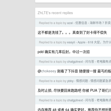
ZhLTE's recent replies
Replied to a topic by
azal
优惠信息
海鲜市场 7 折卖 
›
›
这不都是洗钱了。。。真查到了封卡得不偿失
Replied to a topic by
easyii
Apple
618 大促，为什
›
›
pdd 确实有几率后封，中过一次招
Replied to a topic by
chatgptnext
问与答
老电脑有点
›
›
@
chokeeey
刚看了下抖音 随便搜一搜 最丐的板子+散
Replied to a topic by
ybby
情感问题
情感问题紧急
›
›
及时止损, 尽快要回来跑路吧 你被 PUA 了哥们
Replied to a topic by
chatgptnext
问与答
老电脑有点
›
›
内存推荐 48 或者 64 确实更好，推荐你不