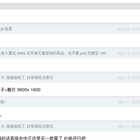
jd 饭票
May 29, 202
么有人要花 6999 买苹果天猫官网的商品，也不要 pdd 的便宜 180
May 19, 202
卡, 准备装机了, 好哥哥给点意见
May 14, 202
片 9600x 1600
求助！
Mar 31, 202
儿
卡, 准备装机了, 好哥哥给点意见
Mar 31, 202
想折腾的话直接去中正店里买一套算了 价格还行吧