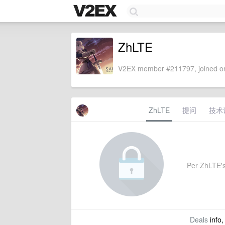
ZhLTE
V2EX member #211797, joined on
ZhLTE
提问
技术
Per ZhLTE's 
Deals
info,