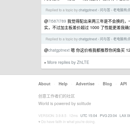
Replied to a topic by
chatgptnext
问与答
老电脑有点
›
›
@
7i587i789
我觉得配出来两三年是不会换的，一
实，不过加主板差价超过 1000 了性能更差我
Replied to a topic by
chatgptnext
问与答
老电脑有点
›
›
@
chatgptnext
嗯 你这价格我都推荐你闲鱼买 1200 
More replies by ZhLTE
»
About
·
Help
·
Advertise
·
Blog
·
API
创意工作者们的社区
World is powered by solitude
VERSION: 3.9.8.5 · 12ms ·
UTC 15:04
·
PVG 23:04
·
LAX 0
♥ Do have faith in what you're doing.