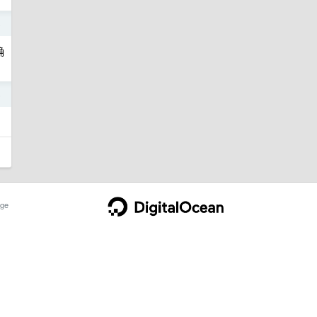
5
确
5
ge