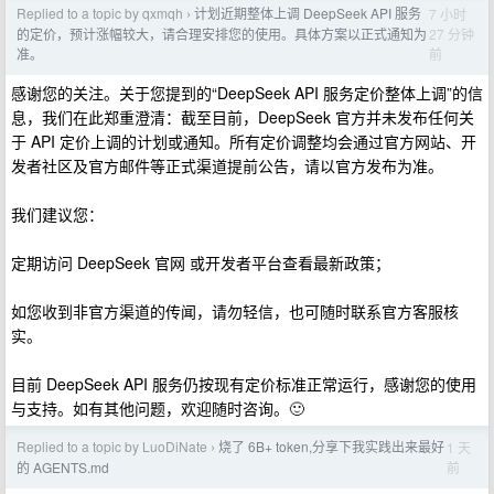
Replied to a topic by qxmqh
计划近期整体上调 DeepSeek API 服务
7 小时
›
27 分钟
的定价，预计涨幅较大，请合理安排您的使用。具体方案以正式通知为
前
准。
感谢您的关注。关于您提到的“DeepSeek API 服务定价整体上调”的信
息，我们在此郑重澄清：截至目前，DeepSeek 官方并未发布任何关
于 API 定价上调的计划或通知。所有定价调整均会通过官方网站、开
发者社区及官方邮件等正式渠道提前公告，请以官方发布为准。
我们建议您：
定期访问 DeepSeek 官网 或开发者平台查看最新政策；
如您收到非官方渠道的传闻，请勿轻信，也可随时联系官方客服核
实。
目前 DeepSeek API 服务仍按现有定价标准正常运行，感谢您的使用
与支持。如有其他问题，欢迎随时咨询。🙂
Replied to a topic by LuoDiNate
烧了 6B+ token,分享下我实践出来最好
1 天
›
前
的 AGENTS.md