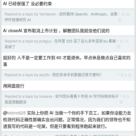
AI 已经很强了 没必要约束
Replied to a topic by YanSeven
如何看待 OpenAI、Anthropic、谷歌
7 月 30
›
日
呼吁放慢研究 AI
A/ closeAI 宣布取消上市计划 ，解散团队我就信他们说的
Replied to a topic by pukguy
在阿里 325 混了这么多年混到 bu 都被
7 月 10
›
日
卖掉了
挺好的 人不是一定要工作到 60 才能退休。早点休息做点自己喜欢的
事
Replied to a topic by adz2k
现在安卓手机数据迁移方便吗？
7 月 9 日
›
用网盘就行
Replied to a topic by loveava
如今回头看看十年前 AI 写代码相关帖子
7 月 9
›
日
真是感触颇深
@
totoro625
实际上你把 AI 当做一个你的手下员工，如果你没能力去
检测代码正确性那确实会出问题。正常情况，因为我们的领导也不知
道我写的代码是一坨屎，但是只要看到程序跑起来就行。