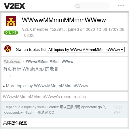
WWwwMMmmMMmmWWww
V2EX member #522915, joined on 2020-12-08 17:09:26
ONLINE
+08:00
Switch topics list
WhatsApp
•
WWwwMMmmMMmmWWww
有没有玩 WhatsApp 的老哥
Jun 3
More topics by WWwwMMmmMMmmWWww
»
WWwwMMmmMMmmWWww's recent replies
Replied to a topic by shuck
codex 可以直接调用 opencode go 的
18 分
›
钟前
deepseek-v4-flash 不用通过 CC
具体怎么配置