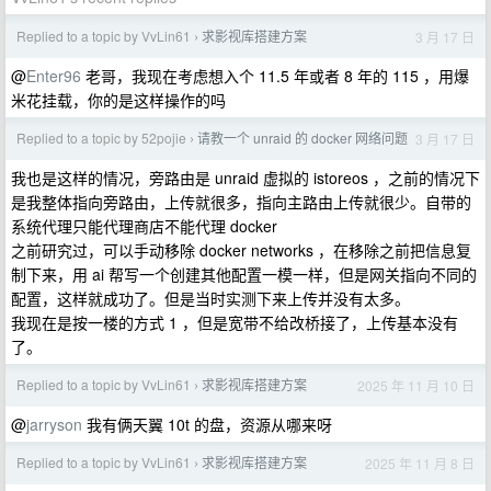
Replied to a topic by VvLin61
求影视库搭建方案
3 月 17 日
›
@
Enter96
老哥，我现在考虑想入个 11.5 年或者 8 年的 115 ，用爆
米花挂载，你的是这样操作的吗
Replied to a topic by 52pojie
请教一个 unraid 的 docker 网络问题
3 月 17 日
›
我也是这样的情况，旁路由是 unraid 虚拟的 istoreos ，之前的情况下
是我整体指向旁路由，上传就很多，指向主路由上传就很少。自带的
系统代理只能代理商店不能代理 docker
之前研究过，可以手动移除 docker networks ，在移除之前把信息复
制下来，用 ai 帮写一个创建其他配置一模一样，但是网关指向不同的
配置，这样就成功了。但是当时实测下来上传并没有太多。
我现在是按一楼的方式 1 ，但是宽带不给改桥接了，上传基本没有
了。
Replied to a topic by VvLin61
求影视库搭建方案
2025 年 11 月 10 日
›
@
jarryson
我有俩天翼 10t 的盘，资源从哪来呀
Replied to a topic by VvLin61
求影视库搭建方案
2025 年 11 月 8 日
›