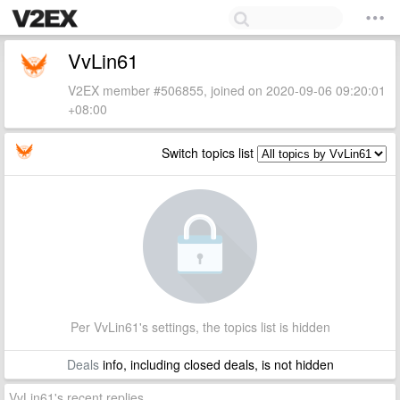
VvLin61
V2EX member #506855, joined on 2020-09-06 09:20:01
+08:00
Switch topics list
Per VvLin61's settings, the topics list is hidden
Deals
info, including closed deals, is not hidden
VvLin61's recent replies