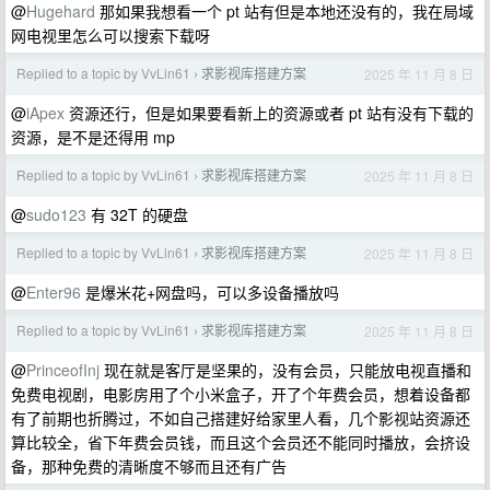
@
Hugehard
那如果我想看一个 pt 站有但是本地还没有的，我在局域
网电视里怎么可以搜索下载呀
Replied to a topic by VvLin61
求影视库搭建方案
2025 年 11 月 8 日
›
@
iApex
资源还行，但是如果要看新上的资源或者 pt 站有没有下载的
资源，是不是还得用 mp
Replied to a topic by VvLin61
求影视库搭建方案
2025 年 11 月 8 日
›
@
sudo123
有 32T 的硬盘
Replied to a topic by VvLin61
求影视库搭建方案
2025 年 11 月 8 日
›
@
Enter96
是爆米花+网盘吗，可以多设备播放吗
Replied to a topic by VvLin61
求影视库搭建方案
2025 年 11 月 8 日
›
@
PrinceofInj
现在就是客厅是坚果的，没有会员，只能放电视直播和
免费电视剧，电影房用了个小米盒子，开了个年费会员，想着设备都
有了前期也折腾过，不如自己搭建好给家里人看，几个影视站资源还
算比较全，省下年费会员钱，而且这个会员还不能同时播放，会挤设
备，那种免费的清晰度不够而且还有广告