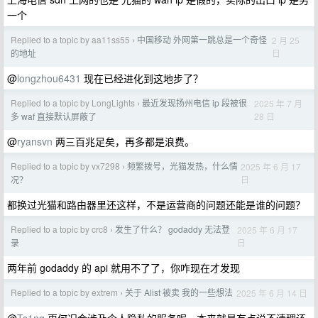
一个
Replied to a topic by aa11ss55
中国移动 外网第一跳总是一个奇怪
2 月 25
›
日
的地址
@
longzhou6431
现在已经进化到这地步了？
Replied to a topic by LongLights
最近发现扬州电信 ip 段被很
2025 年 7 月
›
28 日
多 waf 直接默认屏蔽了
@
ryansvn
两三百兆足矣，再多都是浪费。
Replied to a topic by vx7298
频繁拨号，光猫发热，什么情
2025 年 6 月 17
›
日
况？
都换过光猫和路由器里还这样，不是运营商的问题还能是谁的问题？
Replied to a topic by crc8
发生了什么？ godaddy 无法登
2025 年 6 月 17
›
日
录
两年前 godaddy 的 api 就用不了了，你咋现在才发现
Replied to a topic by extrem
关于 Alist 被卖 我的一些想法
2025 年 6 月 14 日
›