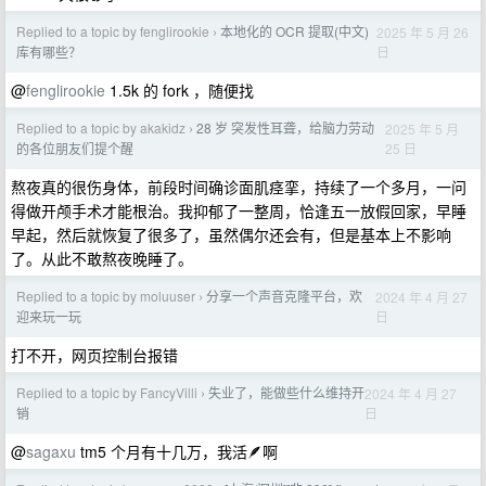
Replied to a topic by fenglirookie
本地化的 OCR 提取(中文)
2025 年 5 月 26
›
日
库有哪些？
@
fenglirookie
1.5k 的 fork ，随便找
Replied to a topic by akakidz
28 岁 突发性耳聋，给脑力劳动
2025 年 5 月
›
25 日
的各位朋友们提个醒
熬夜真的很伤身体，前段时间确诊面肌痉挛，持续了一个多月，一问
得做开颅手术才能根治。我抑郁了一整周，恰逢五一放假回家，早睡
早起，然后就恢复了很多了，虽然偶尔还会有，但是基本上不影响
了。从此不敢熬夜晚睡了。
Replied to a topic by moluuser
分享一个声音克隆平台，欢
2024 年 4 月 27
›
日
迎来玩一玩
打不开，网页控制台报错
Replied to a topic by FancyVilli
失业了，能做些什么维持开
2024 年 4 月 27
›
日
销
@
sagaxu
tm5 个月有十几万，我活🪶啊