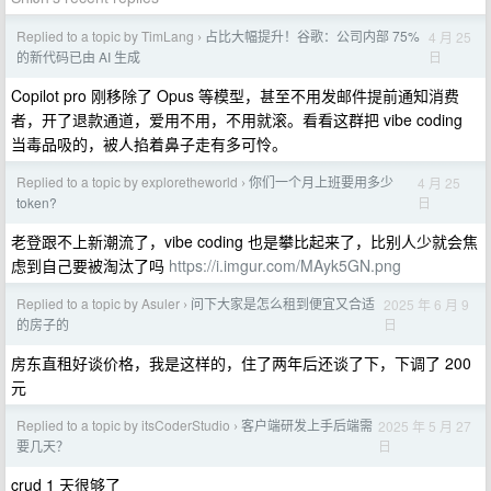
Replied to a topic by TimLang
占比大幅提升！谷歌：公司内部 75%
4 月 25
›
日
的新代码已由 AI 生成
Copilot pro 刚移除了 Opus 等模型，甚至不用发邮件提前通知消费
者，开了退款通道，爱用不用，不用就滚。看看这群把 vibe coding
当毒品吸的，被人掐着鼻子走有多可怜。
Replied to a topic by exploretheworld
你们一个月上班要用多少
4 月 25
›
日
token?
老登跟不上新潮流了，vibe coding 也是攀比起来了，比别人少就会焦
虑到自己要被淘汰了吗
https://i.imgur.com/MAyk5GN.png
Replied to a topic by Asuler
问下大家是怎么租到便宜又合适
2025 年 6 月 9
›
日
的房子的
房东直租好谈价格，我是这样的，住了两年后还谈了下，下调了 200
元
Replied to a topic by itsCoderStudio
客户端研发上手后端需
2025 年 5 月 27
›
日
要几天？
crud 1 天很够了