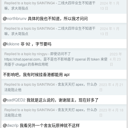
Replied to a topic by SAINTING4
二线大四毕业生不知道干
2024 年 1 月
›
13 日
嘛，求大哥指点
@
northbrunv
具体的我也不知道，所以我才问问
Replied to a topic by SAINTING4
二线大四毕业生不知道干
2024 年 1 月
›
13 日
嘛，求大哥指点
@
kikione
非 92 ，字节要吗
Replied to a topic by ningyu
即使访问不了
2023 年
›
4 月 23
https://chat.openai.com，是不是也不影响基于 openai 的 token 来使
日
用基于 chatgpt 的各种应用呢
不影响吧，我有时候挂香港都能用 api
Replied to a topic by SAINTING4
舍友天天打 apex，什么办
2023 年 4 月 21
›
日
法能阻止他
@
sadfQED2
我就是这么说的，谢谢层主，现在好多了
Replied to a topic by SAINTING4
舍友天天打 apex，什么办
2023 年 4 月 18
›
日
法能阻止他
@
dwzrlp
我看另外一个舍友玩原神就不这样