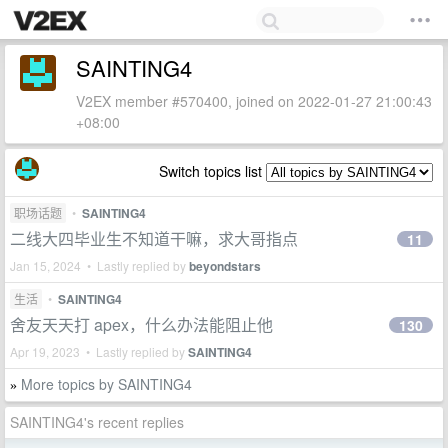
SAINTING4
V2EX member #570400, joined on 2022-01-27 21:00:43
+08:00
Switch topics list
职场话题
•
SAINTING4
二线大四毕业生不知道干嘛，求大哥指点
11
Jan 15, 2024 • Lastly replied by
beyondstars
生活
•
SAINTING4
舍友天天打 apex，什么办法能阻止他
130
Apr 19, 2023 • Lastly replied by
SAINTING4
More topics by SAINTING4
»
SAINTING4's recent replies