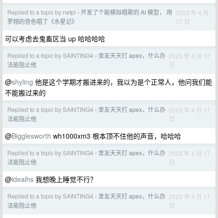
Replied to a topic by netpi
开发了个能模拟唱歌的 AI 模型， 用
2023 年 4 月
›
17 日
罗翔的音色唱了《水星记》
可以考虑去鬼畜区当 up 哈哈哈哈
Replied to a topic by SAINTING4
舍友天天打 apex，什么办
2023 年 4 月 17
›
日
法能阻止他
@
shyling
他是这个学期才搬进来的，我以为是个正常人，他问我们能
不能搬过来的
Replied to a topic by SAINTING4
舍友天天打 apex，什么办
2023 年 4 月 17
›
日
法能阻止他
@
Bigglesworth
wh1000xm3 根本顶不住他的声音，哈哈哈
Replied to a topic by SAINTING4
舍友天天打 apex，什么办
2023 年 4 月 17
›
日
法能阻止他
@
idealhs
我想晚上睡觉不行？
Replied to a topic by SAINTING4
舍友天天打 apex，什么办
2023 年 4 月 17
›
日
法能阻止他