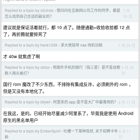
Replied to a topic by v2circle
想问问在互联网公司工作的同学，都是
7 月
›
24 日
怎么找到自己合适的副业的？
建议就是保证活着就行，都 10 点了。随便通勤+收拾收拾都 12 点
了，再折腾就要猝死了
Replied to a topic by frank1256
求大佬指导 nas 待机功耗
7 月 24 日
›
才 40w 就焦虑了啊
Replied to a topic by oblax
用国外手机的国行（指三星）是不是自欺
6 月 29
›
日
欺人两头挨打？
国行 rom 魔改了不少东西，不排除有集成反诈，必须刷外的 rom ，
但是又没有本地化了。
Replied to a topic by ldlywt
阿里系的 app 是不是大厂中最难用的？
6 月 11 日
›
在我这，是的。已经开始尽量减少阿里系了，毕竟我是使用 Android
原生的黑名单用户
Replied to a topic by EmberSpirit
吐槽一下某种现状, 关于招聘卡年
6 月 11
›
日
龄