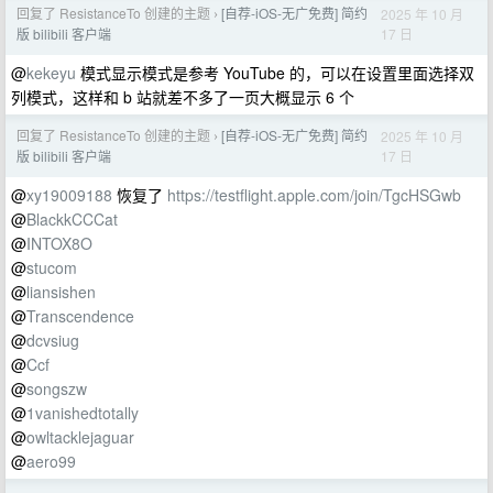
回复了 ResistanceTo 创建的主题
[自荐-iOS-无广免费] 简约
2025 年 10 月
›
17 日
版 bilibili 客户端
@
kekeyu
模式显示模式是参考 YouTube 的，可以在设置里面选择双
列模式，这样和 b 站就差不多了一页大概显示 6 个
回复了 ResistanceTo 创建的主题
[自荐-iOS-无广免费] 简约
2025 年 10 月
›
17 日
版 bilibili 客户端
@
xy19009188
恢复了
https://testflight.apple.com/join/TgcHSGwb
@
BlackkCCCat
@
INTOX8O
@
stucom
@
liansishen
@
Transcendence
@
dcvsiug
@
Ccf
@
songszw
@
1vanishedtotally
@
owltacklejaguar
@
aero99