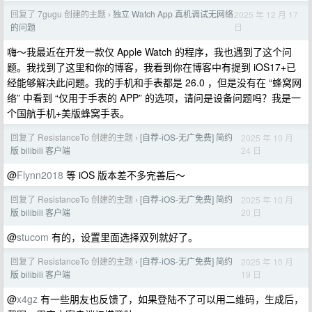
回复了 7gugu 创建的主题
独立 Watch App 真机调试无网络
2025 年 12 月 17
›
日
的问题
嗨～我最近在开发一款仅 Apple Watch 的程序，我也遇到了这个问
题。我找到了这里和你的博客，我看到你在博客中有提到 iOS17+已
经能够解决此问题。我的手机和手表都是 26.0 ，但是没有在 “蜂窝网
络” 中看到 “仅用于手表的 APP” 的选项，请问是设备问题吗？我是一
个国航手机+美版蜂窝手表。
回复了 ResistanceTo 创建的主题
[自荐-iOS-无广免费] 简约
2025 年 10 月
›
24 日
版 bilibili 客户端
@
Flynn2018
等 iOS 版本差不多完善后～
回复了 ResistanceTo 创建的主题
[自荐-iOS-无广免费] 简约
2025 年 10 月
›
20 日
版 bilibili 客户端
@
stucom
有的，设置里面选择双列就好了。
回复了 ResistanceTo 创建的主题
[自荐-iOS-无广免费] 简约
2025 年 10 月
›
19 日
版 bilibili 客户端
@
x4gz
有一些朋友也反馈了，如果登陆不了可以用二维码，生成后，