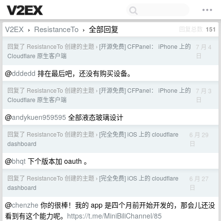
V2EX
ResistanceTo
全部回复
回复总数
151
›
›
回复了 ResistanceTo 创建的主题
[开源免费] CFPanel： iPhone 上的
7 月 4
›
日
Cloudflare 原生客户端
@
dddedd
排在最后吧，还没有购买设备。
回复了 ResistanceTo 创建的主题
[开源免费] CFPanel： iPhone 上的
7 月 3
›
日
Cloudflare 原生客户端
@
andykuen959595
全部液态玻璃设计
回复了 ResistanceTo 创建的主题
[完全免费] iOS 上的 cloudflare
6 月 29
›
日
dashboard
@
bhqt
下个版本加 oauth 。
回复了 ResistanceTo 创建的主题
[完全免费] iOS 上的 cloudflare
6 月 27
›
日
dashboard
@
chenzhe
你的很棒！我的 app 是四个月前开始开发的，那会儿还没
看到有这个能力呢。
https://t.me/MiniBiliChannel/85