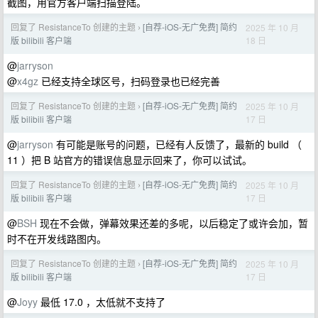
截图，用官方客户端扫描登陆。
回复了 ResistanceTo 创建的主题
[自荐-iOS-无广免费] 简约
2025 年 10 月
›
18 日
版 bilibili 客户端
@
jarryson
@
x4gz
已经支持全球区号，扫码登录也已经完善
回复了 ResistanceTo 创建的主题
[自荐-iOS-无广免费] 简约
2025 年 10 月
›
17 日
版 bilibili 客户端
@
jarryson
有可能是账号的问题，已经有人反馈了，最新的 build （
11 ）把 B 站官方的错误信息显示回来了，你可以试试。
回复了 ResistanceTo 创建的主题
[自荐-iOS-无广免费] 简约
2025 年 10 月
›
17 日
版 bilibili 客户端
@
BSH
现在不会做，弹幕效果还差的多呢，以后稳定了或许会加，暂
时不在开发线路图内。
回复了 ResistanceTo 创建的主题
[自荐-iOS-无广免费] 简约
2025 年 10 月
›
17 日
版 bilibili 客户端
@
Joyy
最低 17.0 ，太低就不支持了