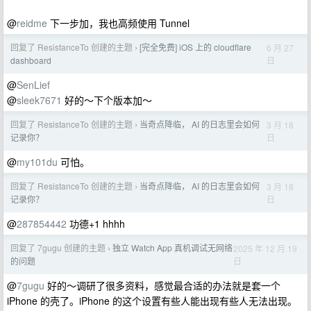
@
reidme
下一步加，我也高频使用 Tunnel
回复了 ResistanceTo 创建的主题
[完全免费] iOS 上的 cloudflare
6 月 27
›
日
dashboard
@
SenLief
@
sleek7671
好的～下个版本加～
回复了 ResistanceTo 创建的主题
当奇点降临， AI 的日志里会如何
3 月 18
›
日
记录你？
@
my101du
可怕。
回复了 ResistanceTo 创建的主题
当奇点降临， AI 的日志里会如何
3 月 18
›
日
记录你？
@
287854442
功德+1 hhhh
回复了 7gugu 创建的主题
独立 Watch App 真机调试无网络
2025 年 12 月 19
›
日
的问题
@
7gugu
好的～调研了很多资料，感觉最合适的办法就是套一个
iPhone 的壳了。iPhone 的这个设置有些人能出现有些人无法出现。