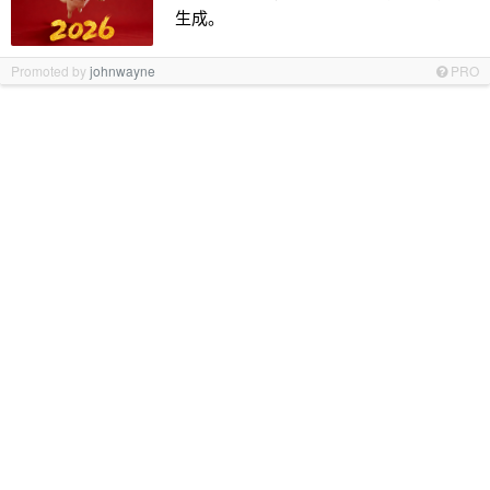
生成。
Promoted by
johnwayne
PRO