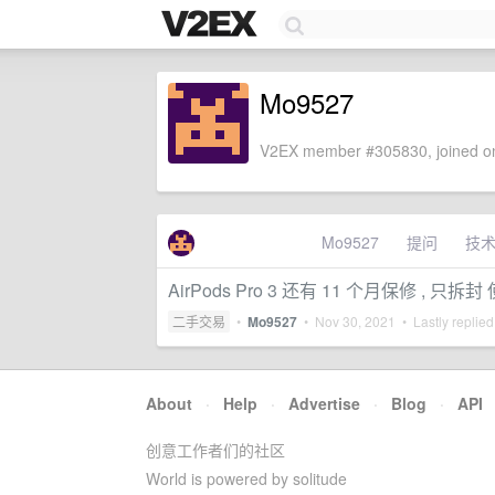
Mo9527
V2EX member #305830, joined on
Mo9527
提问
技
AirPods Pro 3 还有 11 个月保修 , 只
二手交易
•
Mo9527
•
Nov 30, 2021
• Lastly replie
About
·
Help
·
Advertise
·
Blog
·
API
创意工作者们的社区
World is powered by solitude