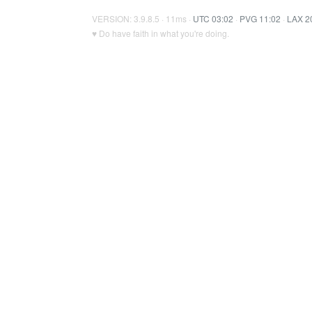
VERSION: 3.9.8.5 · 11ms ·
UTC 03:02
·
PVG 11:02
·
LAX 2
♥ Do have faith in what you're doing.