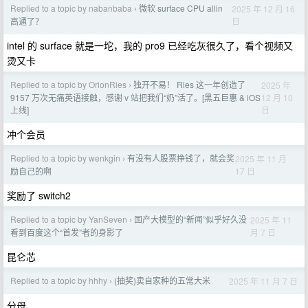
Replied to a topic by nabanbaba
微软 surface CPU allin
2025 年 12 月 16
›
日
高通了？
intel 的 surface 就是一坨，我的 pro9 已经吃灰很久了，看个视频又
烫又卡
Replied to a topic by OrionRies
独开不易！ Ries 这一年创造了
2025 年
›
12 月 10
9157 万次无痛英语接触，感谢 v 站把我们“奶”活了。[黑五巨惠 & iOS
日
上线]
冲个会员
Replied to a topic by wenkgin
有没有人股票挣钱了，就会奖
2025 年 11 月
›
17 日
励自己的啊
奖励了 switch2
Replied to a topic by YanSeven
国产大模型的“新闻”似乎好久没
2025 年 11
›
月 7 日
看到百度这个“首发”者的身影了
昆仑芯
Replied to a topic by hhhy
(抽奖)卖自家种的五常大米
2025 年 11 月 7 日
›
分母