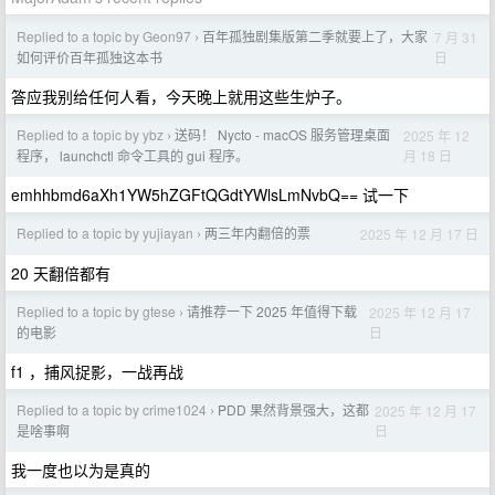
Replied to a topic by Geon97
百年孤独剧集版第二季就要上了，大家
7 月 31
›
日
如何评价百年孤独这本书
答应我别给任何人看，今天晚上就用这些生炉子。
Replied to a topic by ybz
送码！ Nycto - macOS 服务管理桌面
2025 年 12
›
月 18 日
程序， launchctl 命令工具的 gui 程序。
emhhbmd6aXh1YW5hZGFtQGdtYWlsLmNvbQ== 试一下
Replied to a topic by yujiayan
两三年内翻倍的票
2025 年 12 月 17 日
›
20 天翻倍都有
Replied to a topic by gtese
请推荐一下 2025 年值得下载
2025 年 12 月 17
›
日
的电影
f1 ，捕风捉影，一战再战
Replied to a topic by crime1024
PDD 果然背景强大，这都
2025 年 12 月 17
›
日
是啥事啊
我一度也以为是真的