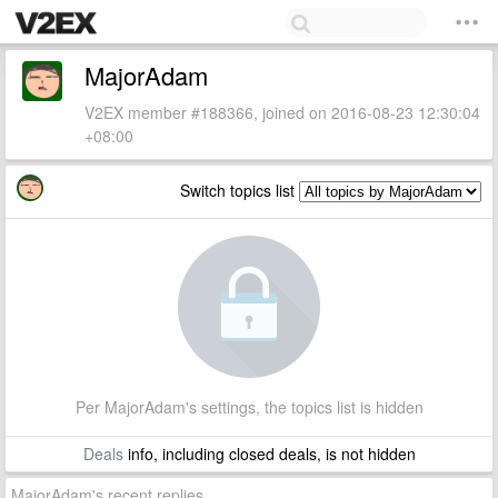
MajorAdam
V2EX member #188366, joined on 2016-08-23 12:30:04
+08:00
Switch topics list
Per MajorAdam's settings, the topics list is hidden
Deals
info, including closed deals, is not hidden
MajorAdam's recent replies