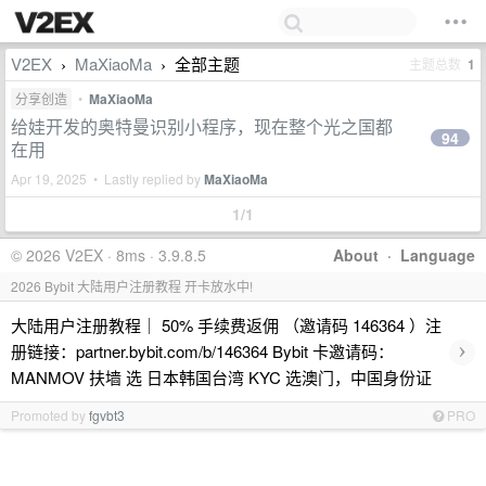
V2EX
MaXiaoMa
全部主题
主题总数
1
›
›
分享创造
•
MaXiaoMa
给娃开发的奥特曼识别小程序，现在整个光之国都
94
在用
Apr 19, 2025 • Lastly replied by
MaXiaoMa
1/1
© 2026 V2EX · 8ms · 3.9.8.5
About
·
Language
2026 Bybit 大陆用户注册教程 开卡放水中!
大陆用户注册教程｜ 50% 手续费返佣 （邀请码 146364 ）注
›
册链接：partner.bybit.com/b/146364 Bybit 卡邀请码：
MANMOV 扶墙 选 日本韩国台湾 KYC 选澳门，中国身份证
Promoted by
fgvbt3
PRO