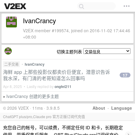
IvanCrancy
V2EX member #199574, joined on 2016-11-02 17:44:46
+08:00
切换主题列表
二手交易
•
IvanCrancy
海鲜 app 上那些投影仪都卖价巨便宜，潜意识告诉
17
我水深，有门清的老哥知道怎么回事吗
Apr 8, 2025 • Lastly replied by
ongfei211
IvanCrancy 创建的更多主题
»
© 2026 V2EX · 11ms · 3.9.8.5
About
·
Language
ChatGPT plus/pro,Claude pro 官方正版订阅代充值
充您自己的帐号，可以续费，不绑定任何 ID 和卡，长期稳定
›
使用，带质保售后服务。 GPT Plus/Claude pro订阅代充价