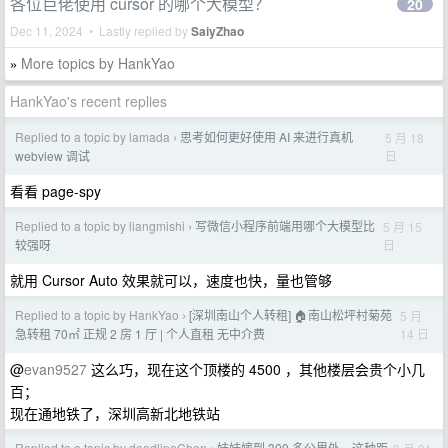
各位巨佬使用 cursor 的哪个大模型？
20
Dec 11, 2024 • Lastly replied by
SaiyZhao
More topics by HankYao
»
HankYao's recent replies
Replied to a topic by lamada
思考如何更好使用 AI 来进行真机
5 月 18
›
日
webview 调试
看看 page-spy
Replied to a topic by liangmishi
写微信小程序前端用哪个大模型比
5 月 15
›
日
较强呀
就用 Cursor Auto 效果就可以，速度也快，量也管够
Replied to a topic by HankYao
[深圳南山个人转租] 🏠南山松坪村菊苑
5 月
›
14 日
急转租 70㎡ 正规 2 房 1 厅 | 个人直租 无中介费
@
evan9527
这么巧，现在这个顶楼的 4500 ，其他楼层会贵个小几
百；
现在通地铁了，深圳高新北地铁站
Replied to a topic by deadlineChen
妹妹嫁到 300 多公里外，这种距